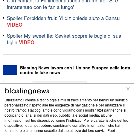
Can Yaman, la Panicucci attacca duramente: 'Si è
intrattenuto con le fan a lungo'
Spoiler Forbidden fruit: Yildiz chiede aiuto a Cansu
VIDEO
Spoiler My sweet lie: Sevket scopre le bugie di sua
figlia
VIDEO
Blasting News lavora con l’Unione Europea nella lotta
contro le fake news
ABOUT
LINEA EDITORIALE
Utilizziamo i cookie e tecnologie simili di tracciamento per fornirti un servizio
Questa sezione offre informazioni trasparenti su Blasting
personalizzato rispetto alle tue esigenze di navigazione e per analizzare il
nostro traffico. Raccogliamo e condividiamo con i nostri
1624
partner che si
News, sui nostri processi editoriali e su come ci impegniamo a
occupano di analisi dei dati web, pubblicità e social media, alcune
creare news di qualità. Inoltre, afferma la nostra aderenza a
informazioni sul tuo dispositivo, come l’indirizzo IP e le caratteristiche del tuo
‘Trust Project - News with Integrity’
Blasting News non è
dispositivo, i quali potrebbero combinarle con altre informazioni che hai
ancora membro del programma, ma ha richiesto di farne
fornito loro o che hanno raccolto dal tuo utilizzo dei loro servizi. Puoi