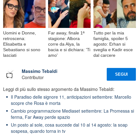
Uomini e Donne,
Far away, finale 1ª
Tutto per la mia
retroscena:
stagione: Albora
famiglia, spoiler 5
Elisabetta e
corre da Alya, la
agosto: Erhan si
Sebastiano si sono
bacia e si dichiara: 'Ti
sveglia e Kadir esce
lasciati
amo'
dal carcere
Massimo Tebaldi
SEGUI
Contributor
Leggi di più sullo stesso argomento da Massimo Tebaldi:
Il Paradiso delle signore 11, anticipazioni settembre: Marcello
scopre che Rosa è morta
Cambio programmazione Mediaset settembre: La Promessa si
ferma, Far Away perde spazio
Un posto al sole, cosa succede dal 10 al 14 agosto: la soap
sospesa, quando torna in tv