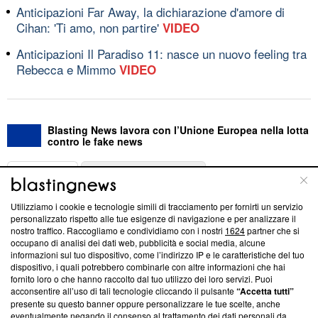
Anticipazioni Far Away, la dichiarazione d'amore di
Cihan: 'Ti amo, non partire'
VIDEO
Anticipazioni Il Paradiso 11: nasce un nuovo feeling tra
Rebecca e Mimmo
VIDEO
Blasting News lavora con l’Unione Europea nella lotta
contro le fake news
ABOUT
LINEA EDITORIALE
Utilizziamo i cookie e tecnologie simili di tracciamento per fornirti un servizio
Questa sezione offre informazioni trasparenti su Blasting
personalizzato rispetto alle tue esigenze di navigazione e per analizzare il
nostro traffico. Raccogliamo e condividiamo con i nostri
1624
partner che si
News, sui nostri processi editoriali e su come ci impegniamo a
occupano di analisi dei dati web, pubblicità e social media, alcune
creare news di qualità. Inoltre, afferma la nostra aderenza a
informazioni sul tuo dispositivo, come l’indirizzo IP e le caratteristiche del tuo
‘Trust Project - News with Integrity’
Blasting News non è
dispositivo, i quali potrebbero combinarle con altre informazioni che hai
ancora membro del programma, ma ha richiesto di farne
fornito loro o che hanno raccolto dal tuo utilizzo dei loro servizi. Puoi
parte; Trust Project non ha ancora effettuato una verifica di
acconsentire all’uso di tali tecnologie cliccando il pulsante
“Accetta tutti”
conformità agli standard.
presente su questo banner oppure personalizzare le tue scelte, anche
eventualmente negando il consenso al trattamento dei dati personali da