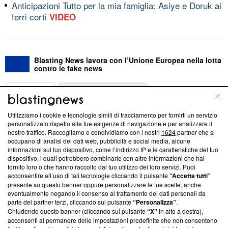
Anticipazioni Tutto per la mia famiglia: Asiye e Doruk ai
ferri corti
VIDEO
Blasting News lavora con l’Unione Europea nella lotta
contro le fake news
ABOUT
LINEA EDITORIALE
Utilizziamo i cookie e tecnologie simili di tracciamento per fornirti un servizio
Questa sezione offre informazioni trasparenti su Blasting
personalizzato rispetto alle tue esigenze di navigazione e per analizzare il
nostro traffico. Raccogliamo e condividiamo con i nostri
1624
partner che si
News, sui nostri processi editoriali e su come ci impegniamo a
occupano di analisi dei dati web, pubblicità e social media, alcune
creare news di qualità. Inoltre, afferma la nostra aderenza a
informazioni sul tuo dispositivo, come l’indirizzo IP e le caratteristiche del tuo
‘Trust Project - News with Integrity’
Blasting News non è
dispositivo, i quali potrebbero combinarle con altre informazioni che hai
ancora membro del programma, ma ha richiesto di farne
fornito loro o che hanno raccolto dal tuo utilizzo dei loro servizi. Puoi
parte; Trust Project non ha ancora effettuato una verifica di
acconsentire all’uso di tali tecnologie cliccando il pulsante
“Accetta tutti”
conformità agli standard.
presente su questo banner oppure personalizzare le tue scelte, anche
eventualmente negando il consenso al trattamento dei dati personali da
parte dei partner terzi, cliccando sul pulsante
“Personalizza”
.
Su di noi
Chiudendo questo banner (cliccando sul pulsante
“X”
in alto a destra),
acconsenti al permanere delle impostazioni predefinite che non consentono
Team editoriale