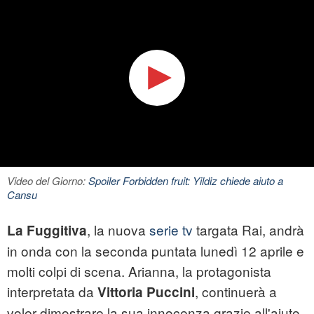
Video del Giorno:
Spoiler Forbidden fruit: Yildiz chiede aiuto a
Cansu
, la nuova
serie tv
targata Rai, andrà
La Fuggitiva
in onda con la seconda puntata lunedì 12 aprile e
molti colpi di scena. Arianna, la protagonista
interpretata da
, continuerà a
Vittoria Puccini
voler dimostrare la sua innocenza grazie all'aiuto