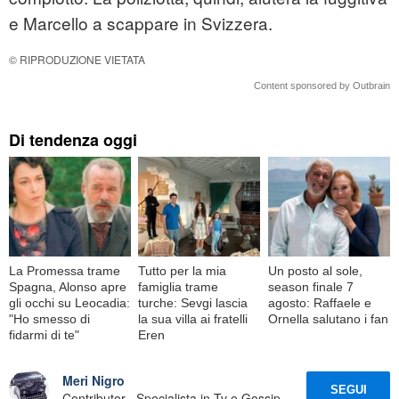
e Marcello a scappare in Svizzera.
© RIPRODUZIONE VIETATA
Content sponsored by Outbrain
Di tendenza oggi
La Promessa trame
Tutto per la mia
Un posto al sole,
Spagna, Alonso apre
famiglia trame
season finale 7
gli occhi su Leocadia:
turche: Sevgi lascia
agosto: Raffaele e
"Ho smesso di
la sua villa ai fratelli
Ornella salutano i fan
fidarmi di te"
Eren
Meri Nigro
SEGUI
Contributor · Specialista in Tv e Gossip