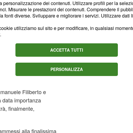
la personalizzazione dei contenuti. Utilizzare profili per la selez
di nuovo al pubblico che
ci. Misurare le prestazioni dei contenuti. Comprendere il pubblic
urante la serata.
fonti diverse. Sviluppare e migliorare i servizi. Utilizzare dati l
nno decidere le sorti dei
ookie utilizziamo sul sito e per modificare, in qualsiasi momento,
.
 il televoto e sarà
e del vincitore assoluto.
ACCETTA TUTTI
eglierà il
PERSONALIZZA
ria del programma
manuele Filiberto e
à data importanza
rà, finalmente,
ammessi alla finalissima