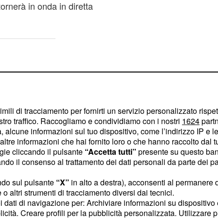
ornerà in onda in diretta
imili di tracciamento per fornirti un servizio personalizzato rispe
stro traffico. Raccogliamo e condividiamo con i nostri
1624
partn
 alcune informazioni sul tuo dispositivo, come l’indirizzo IP e le 
ltre informazioni che hai fornito loro o che hanno raccolto dal tuo
ogie cliccando il pulsante
“Accetta tutti”
presente su questo ban
o il consenso al trattamento dei dati personali da parte dei par
ndo sul pulsante
“X”
in alto a destra), acconsenti al permanere 
o altri strumenti di tracciamento diversi dai tecnici.
uoi dati di navigazione per: Archiviare informazioni su dispositivo 
 del programma sarà
licità. Creare profili per la pubblicità personalizzata. Utilizzare p