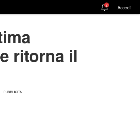
2
Accedi
tima
e ritorna il