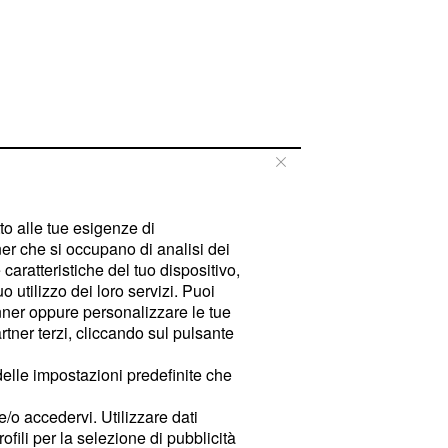
tto alle tue esigenze di
er che si occupano di analisi dei
caratteristiche del tuo dispositivo,
 utilizzo dei loro servizi. Puoi
ner oppure personalizzare le tue
tner terzi, cliccando sul pulsante
delle impostazioni predefinite che
e/o accedervi. Utilizzare dati
rofili per la selezione di pubblicità