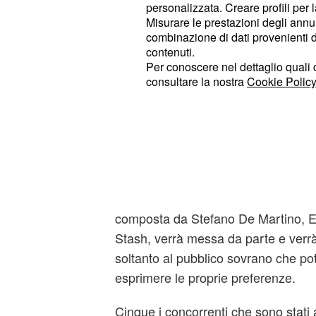
personalizzata. Creare profili per 
trasmessa live e questo permetterà 
Misurare le prestazioni degli annun
segue Amici di essere parte attiva d
combinazione di dati provenienti da 
contenuti.
Gli spettatori da casa, infatti, potra
Per conoscere nel dettaglio quali c
consultare la nostra
Cookie Policy
concorrenti rimasti in gara attraverso
proprio il pubblico a decidere il nom
Il pubblico da casa sc
vincitore di Amici
Per l'ultima puntata, quindi, la giu
composta da Stefano De Martino, E
Stash, verrà messa da parte e verr
soltanto al pubblico sovrano che pot
esprimere le proprie preferenze.
Cinque i concorrenti che sono stati 