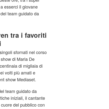
a a esserci il giovane
 del team guidato da
 tra i favoriti
i
singoli sfornati nel corso
t show di Maria De
entinaia di migliaia di
i volti più amati e
lent show Mediaset.
el team guidato da
iche iniziali, il cantante
l cuore del pubblico con