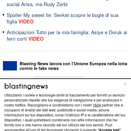
social Arisa, ma Rudy Zerbi
Spoiler My sweet lie: Sevket scopre le bugie di sua
figlia
VIDEO
Anticipazioni Tutto per la mia famiglia: Asiye e Doruk ai
ferri corti
VIDEO
Blasting News lavora con l’Unione Europea nella lotta
contro le fake news
ABOUT
LINEA EDITORIALE
Utilizziamo i cookie e tecnologie simili di tracciamento per fornirti un servizio
Questa sezione offre informazioni trasparenti su Blasting
personalizzato rispetto alle tue esigenze di navigazione e per analizzare il
nostro traffico. Raccogliamo e condividiamo con i nostri
1624
partner che si
News, sui nostri processi editoriali e su come ci impegniamo a
occupano di analisi dei dati web, pubblicità e social media, alcune
creare news di qualità. Inoltre, afferma la nostra aderenza a
informazioni sul tuo dispositivo, come l’indirizzo IP e le caratteristiche del tuo
‘Trust Project - News with Integrity’
Blasting News non è
dispositivo, i quali potrebbero combinarle con altre informazioni che hai
ancora membro del programma, ma ha richiesto di farne
fornito loro o che hanno raccolto dal tuo utilizzo dei loro servizi. Puoi
parte; Trust Project non ha ancora effettuato una verifica di
acconsentire all’uso di tali tecnologie cliccando il pulsante
“Accetta tutti”