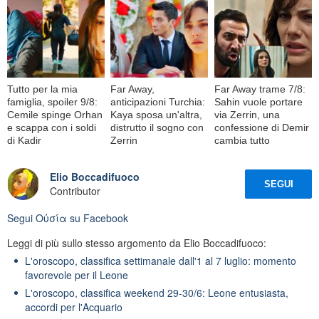
Tutto per la mia
Far Away,
Far Away trame 7/8:
famiglia, spoiler 9/8:
anticipazioni Turchia:
Sahin vuole portare
Cemile spinge Orhan
Kaya sposa un'altra,
via Zerrin, una
e scappa con i soldi
distrutto il sogno con
confessione di Demir
di Kadir
Zerrin
cambia tutto
Elio Boccadifuoco
SEGUI
Contributor
Segui
Oὐσία
su Facebook
Leggi di più sullo stesso argomento da Elio Boccadifuoco:
L'oroscopo, classifica settimanale dall'1 al 7 luglio: momento
favorevole per il Leone
L'oroscopo, classifica weekend 29-30/6: Leone entusiasta,
accordi per l'Acquario