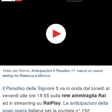
Video del Giorno:
Anticipazioni Il Paradiso 11: nasce un nuovo
feeling tra Rebecca e Mimmo
Il Paradiso delle Signore
5 va in onda dal lunedì al
venerdì alle ore 15:55 sulla
rete ammiraglia Rai
ed in streaming su
. Le
anticipazioni della
RaiPlay
soap opera
italiana per la puntata n° 152