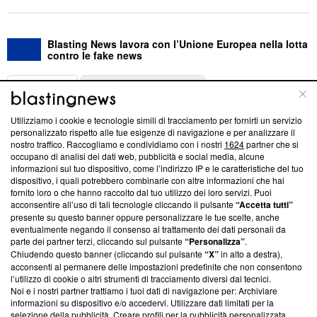
Blasting News lavora con l’Unione Europea nella lotta
contro le fake news
ABOUT
LINEA EDITORIALE
Utilizziamo i cookie e tecnologie simili di tracciamento per fornirti un servizio
Questa sezione offre informazioni trasparenti su Blasting
personalizzato rispetto alle tue esigenze di navigazione e per analizzare il
nostro traffico. Raccogliamo e condividiamo con i nostri
1624
partner che si
News, sui nostri processi editoriali e su come ci impegniamo a
occupano di analisi dei dati web, pubblicità e social media, alcune
creare news di qualità. Inoltre, afferma la nostra aderenza a
informazioni sul tuo dispositivo, come l’indirizzo IP e le caratteristiche del tuo
‘Trust Project - News with Integrity’
Blasting News non è
dispositivo, i quali potrebbero combinarle con altre informazioni che hai
ancora membro del programma, ma ha richiesto di farne
fornito loro o che hanno raccolto dal tuo utilizzo dei loro servizi. Puoi
parte; Trust Project non ha ancora effettuato una verifica di
acconsentire all’uso di tali tecnologie cliccando il pulsante
“Accetta tutti”
conformità agli standard.
presente su questo banner oppure personalizzare le tue scelte, anche
eventualmente negando il consenso al trattamento dei dati personali da
parte dei partner terzi, cliccando sul pulsante
“Personalizza”
.
Su di noi
Chiudendo questo banner (cliccando sul pulsante
“X”
in alto a destra),
acconsenti al permanere delle impostazioni predefinite che non consentono
Team editoriale
l’utilizzo di cookie o altri strumenti di tracciamento diversi dai tecnici.
Noi e i nostri partner trattiamo i tuoi dati di navigazione per: Archiviare
Corporate
informazioni su dispositivo e/o accedervi. Utilizzare dati limitati per la
selezione della pubblicità. Creare profili per la pubblicità personalizzata.