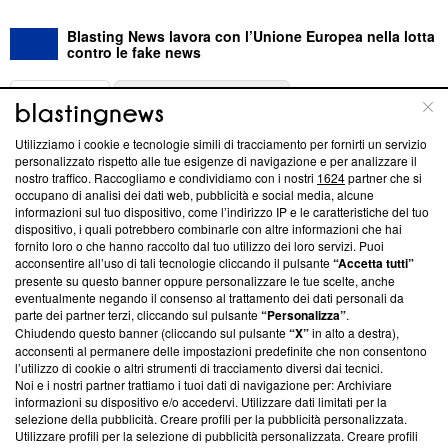
Blasting News lavora con l’Unione Europea nella lotta
contro le fake news
ABOUT
LINEA EDITORIALE
Utilizziamo i cookie e tecnologie simili di tracciamento per fornirti un servizio
Questa sezione offre informazioni trasparenti su Blasting
personalizzato rispetto alle tue esigenze di navigazione e per analizzare il
nostro traffico. Raccogliamo e condividiamo con i nostri
1624
partner che si
News, sui nostri processi editoriali e su come ci impegniamo a
occupano di analisi dei dati web, pubblicità e social media, alcune
creare news di qualità. Inoltre, afferma la nostra aderenza a
informazioni sul tuo dispositivo, come l’indirizzo IP e le caratteristiche del tuo
‘Trust Project - News with Integrity’
Blasting News non è
dispositivo, i quali potrebbero combinarle con altre informazioni che hai
ancora membro del programma, ma ha richiesto di farne
fornito loro o che hanno raccolto dal tuo utilizzo dei loro servizi. Puoi
parte; Trust Project non ha ancora effettuato una verifica di
acconsentire all’uso di tali tecnologie cliccando il pulsante
“Accetta tutti”
conformità agli standard.
presente su questo banner oppure personalizzare le tue scelte, anche
eventualmente negando il consenso al trattamento dei dati personali da
parte dei partner terzi, cliccando sul pulsante
“Personalizza”
.
Su di noi
Chiudendo questo banner (cliccando sul pulsante
“X”
in alto a destra),
acconsenti al permanere delle impostazioni predefinite che non consentono
Team editoriale
l’utilizzo di cookie o altri strumenti di tracciamento diversi dai tecnici.
Noi e i nostri partner trattiamo i tuoi dati di navigazione per: Archiviare
Corporate
informazioni su dispositivo e/o accedervi. Utilizzare dati limitati per la
selezione della pubblicità. Creare profili per la pubblicità personalizzata.
Redazione
Utilizzare profili per la selezione di pubblicità personalizzata. Creare profili