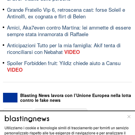
Grande Fratello Vip 6, retroscena cast: forse Soleil e
Antinolfi, ex cognata e flirt di Belen
Amici, Aka7even contro Martina: lei ammette di essere
sempre stata innamorata di Raffaele
Anticipazioni Tutto per la mia famiglia: Akif tenta di
riconciliarsi con Nebahat
VIDEO
Spoiler Forbidden fruit: Yildiz chiede aiuto a Cansu
VIDEO
Blasting News lavora con l’Unione Europea nella lotta
contro le fake news
ABOUT
LINEA EDITORIALE
Utilizziamo i cookie e tecnologie simili di tracciamento per fornirti un servizio
Questa sezione offre informazioni trasparenti su Blasting
personalizzato rispetto alle tue esigenze di navigazione e per analizzare il