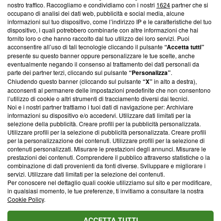
nostro traffico. Raccogliamo e condividiamo con i nostri
1624
partner che si
News, sui nostri processi editoriali e su come ci impegniamo a
occupano di analisi dei dati web, pubblicità e social media, alcune
creare news di qualità. Inoltre, afferma la nostra aderenza a
informazioni sul tuo dispositivo, come l’indirizzo IP e le caratteristiche del tuo
‘Trust Project - News with Integrity’
Blasting News non è
dispositivo, i quali potrebbero combinarle con altre informazioni che hai
ancora membro del programma, ma ha richiesto di farne
fornito loro o che hanno raccolto dal tuo utilizzo dei loro servizi. Puoi
parte; Trust Project non ha ancora effettuato una verifica di
acconsentire all’uso di tali tecnologie cliccando il pulsante
“Accetta tutti”
conformità agli standard.
presente su questo banner oppure personalizzare le tue scelte, anche
eventualmente negando il consenso al trattamento dei dati personali da
parte dei partner terzi, cliccando sul pulsante
“Personalizza”
.
Su di noi
Chiudendo questo banner (cliccando sul pulsante
“X”
in alto a destra),
acconsenti al permanere delle impostazioni predefinite che non consentono
Team editoriale
l’utilizzo di cookie o altri strumenti di tracciamento diversi dai tecnici.
Noi e i nostri partner trattiamo i tuoi dati di navigazione per: Archiviare
Corporate
informazioni su dispositivo e/o accedervi. Utilizzare dati limitati per la
selezione della pubblicità. Creare profili per la pubblicità personalizzata.
Redazione
Utilizzare profili per la selezione di pubblicità personalizzata. Creare profili
per la personalizzazione dei contenuti. Utilizzare profili per la selezione di
Informativa Privacy
contenuti personalizzati. Misurare le prestazioni degli annunci. Misurare le
prestazioni dei contenuti. Comprendere il pubblico attraverso statistiche o la
Cookie Policy
combinazione di dati provenienti da fonti diverse. Sviluppare e migliorare i
servizi. Utilizzare dati limitati per la selezione dei contenuti.
Blasting SA, IDI CHE-247.845.224, Via Carlo Frasca, 3 - 6900
Per conoscere nel dettaglio quali cookie utilizziamo sul sito e per modificare,
Lugano (Svizzera) Tel:
+39 0690258937
in qualsiasi momento, le tue preferenze, ti invitiamo a consultare la nostra
Cookie Policy
.
© 2026 Blasting News
ACCETTA TUTTI