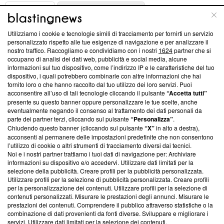
ABOUT
LINEA EDITORIALE
Utilizziamo i cookie e tecnologie simili di tracciamento per fornirti un servizio
Questa sezione offre informazioni trasparenti su Blasting
personalizzato rispetto alle tue esigenze di navigazione e per analizzare il
nostro traffico. Raccogliamo e condividiamo con i nostri
1624
partner che si
News, sui nostri processi editoriali e su come ci impegniamo a
occupano di analisi dei dati web, pubblicità e social media, alcune
creare news di qualità. Inoltre, afferma la nostra aderenza a
informazioni sul tuo dispositivo, come l’indirizzo IP e le caratteristiche del tuo
‘Trust Project - News with Integrity’
Blasting News non è
dispositivo, i quali potrebbero combinarle con altre informazioni che hai
ancora membro del programma, ma ha richiesto di farne
fornito loro o che hanno raccolto dal tuo utilizzo dei loro servizi. Puoi
parte; Trust Project non ha ancora effettuato una verifica di
acconsentire all’uso di tali tecnologie cliccando il pulsante
“Accetta tutti”
conformità agli standard.
presente su questo banner oppure personalizzare le tue scelte, anche
eventualmente negando il consenso al trattamento dei dati personali da
parte dei partner terzi, cliccando sul pulsante
“Personalizza”
.
Su di noi
Chiudendo questo banner (cliccando sul pulsante
“X”
in alto a destra),
acconsenti al permanere delle impostazioni predefinite che non consentono
Team editoriale
l’utilizzo di cookie o altri strumenti di tracciamento diversi dai tecnici.
Noi e i nostri partner trattiamo i tuoi dati di navigazione per: Archiviare
Corporate
informazioni su dispositivo e/o accedervi. Utilizzare dati limitati per la
selezione della pubblicità. Creare profili per la pubblicità personalizzata.
Redazione
Utilizzare profili per la selezione di pubblicità personalizzata. Creare profili
per la personalizzazione dei contenuti. Utilizzare profili per la selezione di
Informativa Privacy
contenuti personalizzati. Misurare le prestazioni degli annunci. Misurare le
prestazioni dei contenuti. Comprendere il pubblico attraverso statistiche o la
Cookie Policy
combinazione di dati provenienti da fonti diverse. Sviluppare e migliorare i
servizi. Utilizzare dati limitati per la selezione dei contenuti.