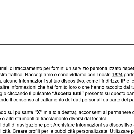
imili di tracciamento per fornirti un servizio personalizzato rispe
stro traffico. Raccogliamo e condividiamo con i nostri
1624
partn
 alcune informazioni sul tuo dispositivo, come l’indirizzo IP e le 
ltre informazioni che hai fornito loro o che hanno raccolto dal tuo
ogie cliccando il pulsante
“Accetta tutti”
presente su questo ban
o il consenso al trattamento dei dati personali da parte dei par
ndo sul pulsante
“X”
in alto a destra), acconsenti al permanere 
o altri strumenti di tracciamento diversi dai tecnici.
uanto riguarda la
uoi dati di navigazione per: Archiviare informazioni su dispositivo 
me time su
In
Rete 4.
licità. Creare profili per la pubblicità personalizzata. Utilizzare p