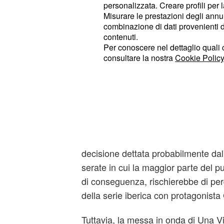
personalizzata. Creare profili per 
questo caso, infatti, ci sarà un turno
Misurare le prestazioni degli annun
combinazione di dati provenienti da 
Stop per la soap Una 
contenuti.
Per conoscere nel dettaglio quali c
serata su Rete 4
consultare la nostra
Cookie Policy
Sabato 14 agosto, in prime time all
l'appuntamento con il talk show Stas
la
nuova puntata di Una Vita.
La soap opera, infatti, per la
serata 
un turno di riposo e non sarà trasm
decisione dettata probabilmente dal
serate in cui la maggior parte del p
di conseguenza, rischierebbe di perd
della serie iberica con protagonista
Tuttavia, la messa in onda di Una Vi