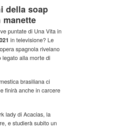
i della soap
n manette
ve puntate di Una Vita in
in televisione? Le
021
p opera spagnola rivelano
 legato alla morte di
omestica brasiliana ci
e finirà anche in carcere
k lady di Acacias, la
e, e studierà subito un