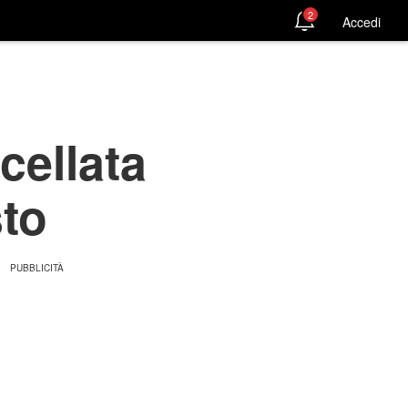
2
Accedi
cellata
sto