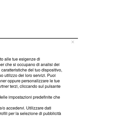
tto alle tue esigenze di
er che si occupano di analisi dei
caratteristiche del tuo dispositivo,
 utilizzo dei loro servizi. Puoi
ner oppure personalizzare le tue
tner terzi, cliccando sul pulsante
delle impostazioni predefinite che
e/o accedervi. Utilizzare dati
rofili per la selezione di pubblicità