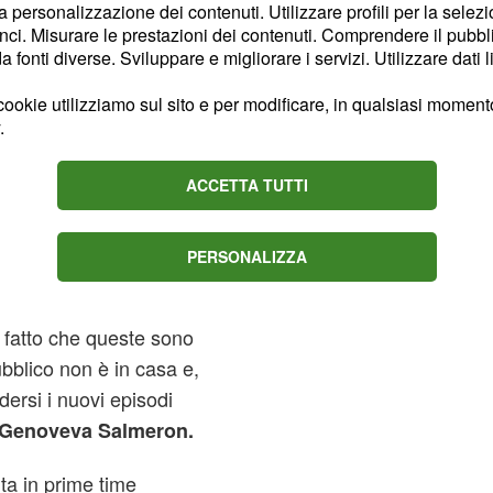
la personalizzazione dei contenuti. Utilizzare profili per la selez
 di stop.
ci. Misurare le prestazioni dei contenuti. Comprendere il pubblic
fonti diverse. Sviluppare e migliorare i servizi. Utilizzare dati l
Vita in prima
ookie utilizziamo sul sito e per modificare, in qualsiasi momento,
.
e 21:30, dopo
ACCETTA TUTTI
era Italia, non è prevista
PERSONALIZZA
del 14 agosto
osserverà
essa in prima Tv. Una
 fatto che queste sono
ubblico non è in casa e,
ersi i nuovi episodi
Genoveva Salmeron.
ta in prime time