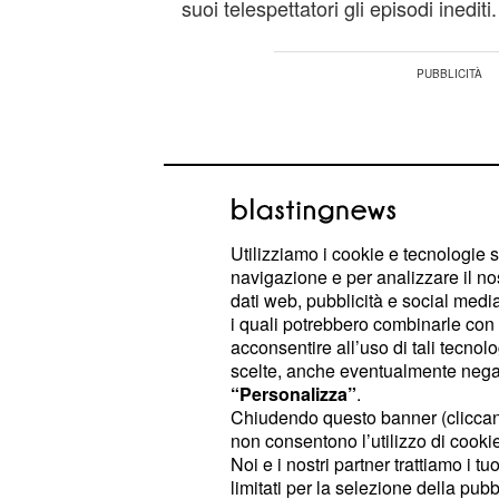
suoi telespettatori gli episodi inediti.
Utilizziamo i cookie e tecnologie s
navigazione e per analizzare il no
dati web, pubblicità e social media,
i quali potrebbero combinarle con a
acconsentire all’uso di tali tecnol
scelte, anche eventualmente negand
“Personalizza”
.
Chiudendo questo banner (clicca
non consentono l’utilizzo di cookie 
Situazione differente, invece, per q
Noi e i nostri partner trattiamo i t
programmazione di Una Vita in pri
limitati per la selezione della pubb