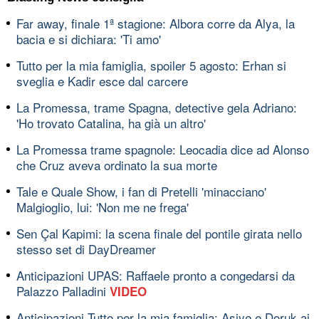
Far away, finale 1ª stagione: Albora corre da Alya, la
bacia e si dichiara: 'Ti amo'
Tutto per la mia famiglia, spoiler 5 agosto: Erhan si
sveglia e Kadir esce dal carcere
La Promessa, trame Spagna, detective gela Adriano:
'Ho trovato Catalina, ha già un altro'
La Promessa trame spagnole: Leocadia dice ad Alonso
che Cruz aveva ordinato la sua morte
Tale e Quale Show, i fan di Pretelli 'minacciano'
Malgioglio, lui: 'Non me ne frega'
Sen Çal Kapimi: la scena finale del pontile girata nello
stesso set di DayDreamer
Anticipazioni UPAS: Raffaele pronto a congedarsi da
Palazzo Palladini
VIDEO
Anticipazioni Tutto per la mia famiglia: Asiye e Doruk ai