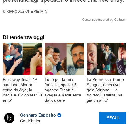
© RIPRODUZIONE VIETATA
Content sponsored by Outbrain
Di tendenza oggi
Far away, finale 1ª
Tutto per la mia
La Promessa, trame
stagione: Albora
famiglia, spoiler 5
Spagna, detective
corre da Alya, la
agosto: Erhan si
gela Adriano: 'Ho
bacia e si dichiara: 'Ti
sveglia e Kadir esce
trovato Catalina, ha
amo'
dal carcere
già un altro'
Gennaro Esposito
SEGUI
Contributor