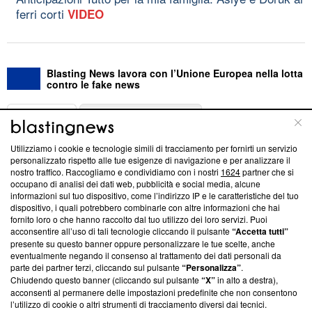
ferri corti
VIDEO
Blasting News lavora con l’Unione Europea nella lotta
contro le fake news
ABOUT
LINEA EDITORIALE
Utilizziamo i cookie e tecnologie simili di tracciamento per fornirti un servizio
Questa sezione offre informazioni trasparenti su Blasting
personalizzato rispetto alle tue esigenze di navigazione e per analizzare il
nostro traffico. Raccogliamo e condividiamo con i nostri
1624
partner che si
News, sui nostri processi editoriali e su come ci impegniamo a
occupano di analisi dei dati web, pubblicità e social media, alcune
creare news di qualità. Inoltre, afferma la nostra aderenza a
informazioni sul tuo dispositivo, come l’indirizzo IP e le caratteristiche del tuo
‘Trust Project - News with Integrity’
Blasting News non è
dispositivo, i quali potrebbero combinarle con altre informazioni che hai
ancora membro del programma, ma ha richiesto di farne
fornito loro o che hanno raccolto dal tuo utilizzo dei loro servizi. Puoi
parte; Trust Project non ha ancora effettuato una verifica di
acconsentire all’uso di tali tecnologie cliccando il pulsante
“Accetta tutti”
conformità agli standard.
presente su questo banner oppure personalizzare le tue scelte, anche
eventualmente negando il consenso al trattamento dei dati personali da
parte dei partner terzi, cliccando sul pulsante
“Personalizza”
.
Su di noi
Chiudendo questo banner (cliccando sul pulsante
“X”
in alto a destra),
acconsenti al permanere delle impostazioni predefinite che non consentono
Team editoriale
l’utilizzo di cookie o altri strumenti di tracciamento diversi dai tecnici.