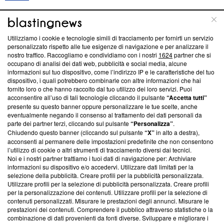
ABOUT
LINEA EDITORIALE
Utilizziamo i cookie e tecnologie simili di tracciamento per fornirti un servizio
personalizzato rispetto alle tue esigenze di navigazione e per analizzare il
Questa sezione offre informazioni trasparenti su Blasting
nostro traffico. Raccogliamo e condividiamo con i nostri
1624
partner che si
News, sui nostri processi editoriali e su come ci impegniamo a
occupano di analisi dei dati web, pubblicità e social media, alcune
creare news di qualità. Inoltre, afferma la nostra aderenza a
informazioni sul tuo dispositivo, come l’indirizzo IP e le caratteristiche del tuo
‘Trust Project - News with Integrity’
Blasting News non è
dispositivo, i quali potrebbero combinarle con altre informazioni che hai
fornito loro o che hanno raccolto dal tuo utilizzo dei loro servizi. Puoi
ancora membro del programma, ma ha richiesto di farne
acconsentire all’uso di tali tecnologie cliccando il pulsante
“Accetta tutti”
parte; Trust Project non ha ancora effettuato una verifica di
presente su questo banner oppure personalizzare le tue scelte, anche
conformità agli standard.
eventualmente negando il consenso al trattamento dei dati personali da
parte dei partner terzi, cliccando sul pulsante
“Personalizza”
.
Su di noi
Chiudendo questo banner (cliccando sul pulsante
“X”
in alto a destra),
acconsenti al permanere delle impostazioni predefinite che non consentono
Team editoriale
l’utilizzo di cookie o altri strumenti di tracciamento diversi dai tecnici.
Noi e i nostri partner trattiamo i tuoi dati di navigazione per: Archiviare
Corporate
informazioni su dispositivo e/o accedervi. Utilizzare dati limitati per la
selezione della pubblicità. Creare profili per la pubblicità personalizzata.
Redazione
Utilizzare profili per la selezione di pubblicità personalizzata. Creare profili
per la personalizzazione dei contenuti. Utilizzare profili per la selezione di
Informativa Privacy
contenuti personalizzati. Misurare le prestazioni degli annunci. Misurare le
prestazioni dei contenuti. Comprendere il pubblico attraverso statistiche o la
Cookie Policy
combinazione di dati provenienti da fonti diverse. Sviluppare e migliorare i