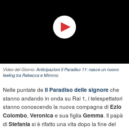
Video del Giorno:
Anticipazioni Il Paradiso 11: nasce un nuovo
feeling tra Rebecca e Mimmo
Nelle puntate de
che
Il Paradiso delle signore
stanno andando in onda su Rai 1, i telespettatori
stanno conoscendo la nuova compagna di
Ezio
,
e sua figlia
. Il papà
Colombo
Veronica
Gemma
di
si è rifatto una vita dopo la fine del
Stefania