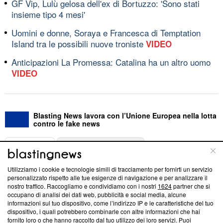
GF Vip, Lulù gelosa dell'ex di Bortuzzo: 'Sono stati
insieme tipo 4 mesi'
Uomini e donne, Soraya e Francesca di Temptation
Island tra le possibili nuove troniste
VIDEO
Anticipazioni La Promessa: Catalina ha un altro uomo
VIDEO
Blasting News lavora con l’Unione Europea nella lotta
contro le fake news
ABOUT
LINEA EDITORIALE
Utilizziamo i cookie e tecnologie simili di tracciamento per fornirti un servizio
Questa sezione offre informazioni trasparenti su Blasting
personalizzato rispetto alle tue esigenze di navigazione e per analizzare il
nostro traffico. Raccogliamo e condividiamo con i nostri
1624
partner che si
News, sui nostri processi editoriali e su come ci impegniamo a
occupano di analisi dei dati web, pubblicità e social media, alcune
creare news di qualità. Inoltre, afferma la nostra aderenza a
informazioni sul tuo dispositivo, come l’indirizzo IP e le caratteristiche del tuo
‘Trust Project - News with Integrity’
Blasting News non è
dispositivo, i quali potrebbero combinarle con altre informazioni che hai
ancora membro del programma, ma ha richiesto di farne
fornito loro o che hanno raccolto dal tuo utilizzo dei loro servizi. Puoi