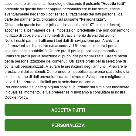
parte; Trust Project non ha ancora effettuato una verifica di
acconsentire all’uso di tali tecnologie cliccando il pulsante
“Accetta tutti”
conformità agli standard.
presente su questo banner oppure personalizzare le tue scelte, anche
eventualmente negando il consenso al trattamento dei dati personali da
parte dei partner terzi, cliccando sul pulsante
“Personalizza”
.
Su di noi
Chiudendo questo banner (cliccando sul pulsante
“X”
in alto a destra),
acconsenti al permanere delle impostazioni predefinite che non consentono
Team editoriale
l’utilizzo di cookie o altri strumenti di tracciamento diversi dai tecnici.
Noi e i nostri partner trattiamo i tuoi dati di navigazione per: Archiviare
Corporate
informazioni su dispositivo e/o accedervi. Utilizzare dati limitati per la
selezione della pubblicità. Creare profili per la pubblicità personalizzata.
Redazione
Utilizzare profili per la selezione di pubblicità personalizzata. Creare profili
per la personalizzazione dei contenuti. Utilizzare profili per la selezione di
Informativa Privacy
contenuti personalizzati. Misurare le prestazioni degli annunci. Misurare le
prestazioni dei contenuti. Comprendere il pubblico attraverso statistiche o la
Cookie Policy
combinazione di dati provenienti da fonti diverse. Sviluppare e migliorare i
servizi. Utilizzare dati limitati per la selezione dei contenuti.
Blasting SA, IDI CHE-247.845.224, Via Carlo Frasca, 3 - 6900
Per conoscere nel dettaglio quali cookie utilizziamo sul sito e per modificare,
Lugano (Svizzera) Tel:
+39 0690258937
in qualsiasi momento, le tue preferenze, ti invitiamo a consultare la nostra
Cookie Policy
.
© 2026 Blasting News
ACCETTA TUTTI
PERSONALIZZA