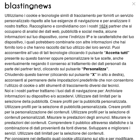
ABOUT
LINEA EDITORIALE
Utilizziamo i cookie e tecnologie simili di tracciamento per fornirti un servizio
Questa sezione offre informazioni trasparenti su Blasting
personalizzato rispetto alle tue esigenze di navigazione e per analizzare il
nostro traffico. Raccogliamo e condividiamo con i nostri
1624
partner che si
News, sui nostri processi editoriali e su come ci impegniamo a
occupano di analisi dei dati web, pubblicità e social media, alcune
creare news di qualità. Inoltre, afferma la nostra aderenza a
informazioni sul tuo dispositivo, come l’indirizzo IP e le caratteristiche del tuo
‘Trust Project - News with Integrity’
Blasting News non è
dispositivo, i quali potrebbero combinarle con altre informazioni che hai
ancora membro del programma, ma ha richiesto di farne
fornito loro o che hanno raccolto dal tuo utilizzo dei loro servizi. Puoi
parte; Trust Project non ha ancora effettuato una verifica di
acconsentire all’uso di tali tecnologie cliccando il pulsante
“Accetta tutti”
conformità agli standard.
presente su questo banner oppure personalizzare le tue scelte, anche
eventualmente negando il consenso al trattamento dei dati personali da
parte dei partner terzi, cliccando sul pulsante
“Personalizza”
.
Su di noi
Chiudendo questo banner (cliccando sul pulsante
“X”
in alto a destra),
acconsenti al permanere delle impostazioni predefinite che non consentono
Team editoriale
l’utilizzo di cookie o altri strumenti di tracciamento diversi dai tecnici.
Noi e i nostri partner trattiamo i tuoi dati di navigazione per: Archiviare
Corporate
informazioni su dispositivo e/o accedervi. Utilizzare dati limitati per la
selezione della pubblicità. Creare profili per la pubblicità personalizzata.
Redazione
Utilizzare profili per la selezione di pubblicità personalizzata. Creare profili
per la personalizzazione dei contenuti. Utilizzare profili per la selezione di
Informativa Privacy
contenuti personalizzati. Misurare le prestazioni degli annunci. Misurare le
prestazioni dei contenuti. Comprendere il pubblico attraverso statistiche o la
Cookie Policy
combinazione di dati provenienti da fonti diverse. Sviluppare e migliorare i
servizi. Utilizzare dati limitati per la selezione dei contenuti.
Blasting SA, IDI CHE-247.845.224, Via Carlo Frasca, 3 - 6900
Per conoscere nel dettaglio quali cookie utilizziamo sul sito e per modificare,