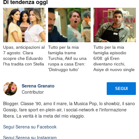
Di tendenza oggi
Upas, anticipazioni al
Tutto per la mia
Tutto per la mia
7 agosto: Clara
famiglia trame
famiglia episodio
scopre che Eduardo
Turchia, Akif su una
6/08: gli Eren
l'ha tradita con Stella
ruspa a casa Eren:
diventano ricchi,
'Distruggo tutto'
Asiye di nuovo single
Serena Granato
SEGUI
Contributor
Blogger. Classe '90, amo il mare, la Musica Pop, lo showbiz, il sano
Gossip, fare sport en-plein-air, i social-network e l'informazione
libera. La verità è la meta del mio viaggio.
Segui
Serena
su Facebook
Segui
Serena
su Instagram