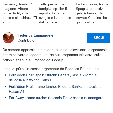
Far away, finale 1ª
Tutto per la mia
La Promessa, trame
stagione: Albora
famiglia, spoiler 5
Spagna, detective
corre da Alya, la
agosto: Erhan si
gela Adriano: 'Ho
bacia e si dichiara: 'Ti
sveglia e Kadir esce
trovato Catalina, ha
amo'
dal carcere
già un altro'
Federica Emmanuele
SEGUI
Contributor
Da sempre appassionata di arte, cinema, televisione, e spettacolo,
adora scrivere e leggere, notizie sui programmi televisivi, sulle
fiction e soap, e sul mondo del Gossip.
Leggi di più sullo stesso argomento da Federica Emmanuele:
Forbidden Fruit, spoiler turchi: Cagatay lascia Yildiz e si
risveglia a letto con Cansu
Forbidden Fruit, trame turche: Ender e Sahika minacciano
Hasan Alì
Far Away, trame turche: il piccolo Deniz rischia di annegare