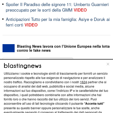
Spoiler Il Paradiso delle signore 11: Umberto Guarnieri
preoccupato per le sorti della GMM
VIDEO
Anticipazioni Tutto per la mia famiglia: Asiye e Doruk ai
ferri corti
VIDEO
Blasting News lavora con l’Unione Europea nella lotta
contro le fake news
ABOUT
LINEA EDITORIALE
Utilizziamo i cookie e tecnologie simili di tracciamento per fornirti un servizio
Questa sezione offre informazioni trasparenti su Blasting
personalizzato rispetto alle tue esigenze di navigazione e per analizzare il
nostro traffico. Raccogliamo e condividiamo con i nostri
1624
partner che si
News, sui nostri processi editoriali e su come ci impegniamo a
occupano di analisi dei dati web, pubblicità e social media, alcune
creare news di qualità. Inoltre, afferma la nostra aderenza a
informazioni sul tuo dispositivo, come l’indirizzo IP e le caratteristiche del tuo
‘Trust Project - News with Integrity’
Blasting News non è
dispositivo, i quali potrebbero combinarle con altre informazioni che hai
ancora membro del programma, ma ha richiesto di farne
fornito loro o che hanno raccolto dal tuo utilizzo dei loro servizi. Puoi
parte; Trust Project non ha ancora effettuato una verifica di
acconsentire all’uso di tali tecnologie cliccando il pulsante
“Accetta tutti”
conformità agli standard.
presente su questo banner oppure personalizzare le tue scelte, anche
eventualmente negando il consenso al trattamento dei dati personali da