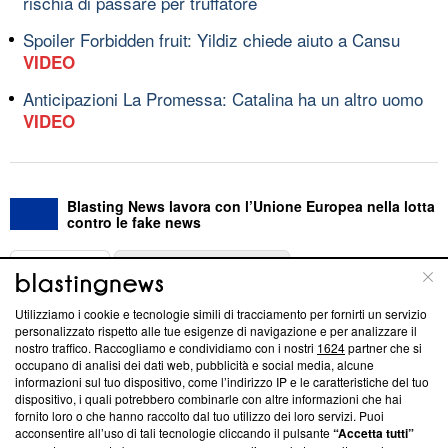
rischia di passare per truffatore
Spoiler Forbidden fruit: Yildiz chiede aiuto a Cansu
VIDEO
Anticipazioni La Promessa: Catalina ha un altro uomo
VIDEO
Blasting News lavora con l’Unione Europea nella lotta
contro le fake news
ABOUT
LINEA EDITORIALE
Utilizziamo i cookie e tecnologie simili di tracciamento per fornirti un servizio
Questa sezione offre informazioni trasparenti su Blasting
personalizzato rispetto alle tue esigenze di navigazione e per analizzare il
nostro traffico. Raccogliamo e condividiamo con i nostri
1624
partner che si
News, sui nostri processi editoriali e su come ci impegniamo a
occupano di analisi dei dati web, pubblicità e social media, alcune
creare news di qualità. Inoltre, afferma la nostra aderenza a
informazioni sul tuo dispositivo, come l’indirizzo IP e le caratteristiche del tuo
‘Trust Project - News with Integrity’
Blasting News non è
dispositivo, i quali potrebbero combinarle con altre informazioni che hai
ancora membro del programma, ma ha richiesto di farne
fornito loro o che hanno raccolto dal tuo utilizzo dei loro servizi. Puoi
parte; Trust Project non ha ancora effettuato una verifica di
acconsentire all’uso di tali tecnologie cliccando il pulsante
“Accetta tutti”