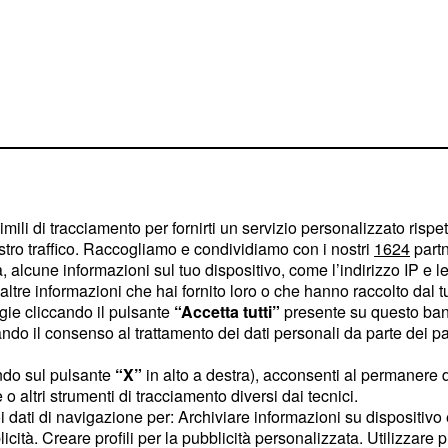
imili di tracciamento per fornirti un servizio personalizzato rispe
stro traffico. Raccogliamo e condividiamo con i nostri
1624
partn
 alcune informazioni sul tuo dispositivo, come l’indirizzo IP e le 
ltre informazioni che hai fornito loro o che hanno raccolto dal tuo
ogie cliccando il pulsante
“Accetta tutti”
presente su questo ban
, avvenute negli Studi
o il consenso al trattamento dei dati personali da parte dei par
simamente in prima
ndo sul pulsante
“X”
in alto a destra), acconsenti al permanere 
annunciano il ritorno di
o altri strumenti di tracciamento diversi dai tecnici.
zione del pubblico
uoi dati di navigazione per: Archiviare informazioni su dispositivo 
licità. Creare profili per la pubblicità personalizzata. Utilizzare p