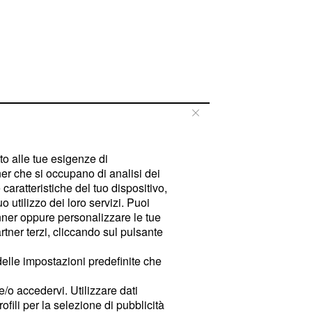
tto alle tue esigenze di
er che si occupano di analisi dei
caratteristiche del tuo dispositivo,
 utilizzo dei loro servizi. Puoi
ner oppure personalizzare le tue
tner terzi, cliccando sul pulsante
delle impostazioni predefinite che
e/o accedervi. Utilizzare dati
rofili per la selezione di pubblicità