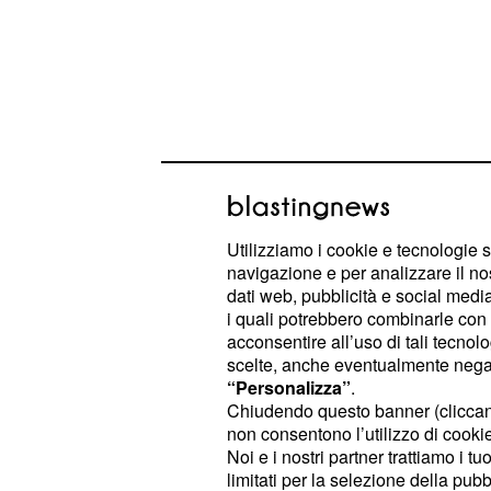
Utilizziamo i cookie e tecnologie s
navigazione e per analizzare il no
dati web, pubblicità e social media,
i quali potrebbero combinarle con a
acconsentire all’uso di tali tecnol
Le anticipazioni delle nuove riprese
scelte, anche eventualmente negand
Elios di Roma e in programma pros
“Personalizza”
.
Chiudendo questo banner (clicca
visione sui teleschermi di Canale 5, 
non consentono l’utilizzo di cookie 
un cavaliere che ha suscitato l'emo
Noi e i nostri partner trattiamo i t
presente in studio.
limitati per la selezione della pubb