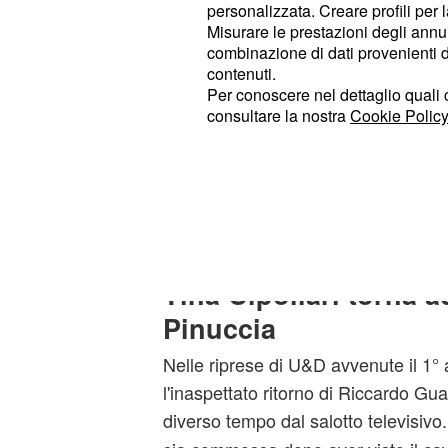
personalizzata. Creare profili per 
Misurare le prestazioni degli annun
Scendendo nei dettagli,
Riccardo G
combinazione di dati provenienti da 
del t
ritorno nel parterre maschile
contenuti.
l'anima gemella, dopo essere stato 
Per conoscere nel dettaglio quali c
consultare la nostra
Cookie Policy
grande storia d'amore con Ida Plat
entrambe finite con un nulla di fatto
del tarantino ha suscitato la reazio
secondo quanto trapelato si è lascia
commozione.
Tina Cipollari torna a
Pinuccia
Nelle riprese di U&D avvenute il 1° a
l'inaspettato ritorno di Riccardo Gua
diverso tempo dal salotto televisiv