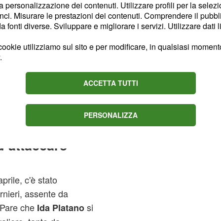
la personalizzazione dei contenuti. Utilizzare profili per la selez
ci. Misurare le prestazioni dei contenuti. Comprendere il pubblic
ha fatto
uarnieri
fonti diverse. Sviluppare e migliorare i servizi. Utilizzare dati l
rono over per trovare
protagonista di una
ookie utilizziamo sul sito e per modificare, in qualsiasi momento,
.
ano e Roberta Di Padua,
. Ovviamente il ritorno
ACCETTA TUTTI
ne della bresciana, che
ta andare alla
PERSONALIZZA
d attaccare
prile, c'è stato
rnieri, assente da
o.Pare che
si
Ida Platano