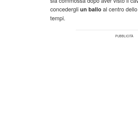
sia commossa dopo aver visto il cav
concedergli
al centro dello
un ballo
tempi.