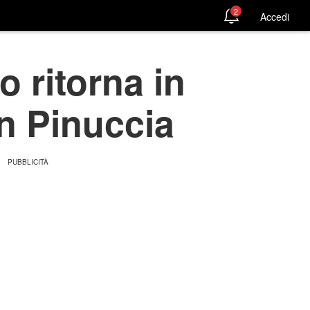
2
Accedi
o ritorna in
on Pinuccia