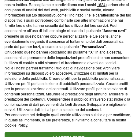
nostro traffico. Raccogliamo e condividiamo con i nostri
1624
partner che si
News, sui nostri processi editoriali e su come ci impegniamo a
occupano di analisi dei dati web, pubblicità e social media, alcune
creare news di qualità. Inoltre, afferma la nostra aderenza a
informazioni sul tuo dispositivo, come l’indirizzo IP e le caratteristiche del tuo
‘Trust Project - News with Integrity’
Blasting News non è
dispositivo, i quali potrebbero combinarle con altre informazioni che hai
ancora membro del programma, ma ha richiesto di farne
fornito loro o che hanno raccolto dal tuo utilizzo dei loro servizi. Puoi
parte; Trust Project non ha ancora effettuato una verifica di
acconsentire all’uso di tali tecnologie cliccando il pulsante
“Accetta tutti”
conformità agli standard.
presente su questo banner oppure personalizzare le tue scelte, anche
eventualmente negando il consenso al trattamento dei dati personali da
parte dei partner terzi, cliccando sul pulsante
“Personalizza”
.
Su di noi
Chiudendo questo banner (cliccando sul pulsante
“X”
in alto a destra),
acconsenti al permanere delle impostazioni predefinite che non consentono
Team editoriale
l’utilizzo di cookie o altri strumenti di tracciamento diversi dai tecnici.
Noi e i nostri partner trattiamo i tuoi dati di navigazione per: Archiviare
Corporate
informazioni su dispositivo e/o accedervi. Utilizzare dati limitati per la
selezione della pubblicità. Creare profili per la pubblicità personalizzata.
Redazione
Utilizzare profili per la selezione di pubblicità personalizzata. Creare profili
per la personalizzazione dei contenuti. Utilizzare profili per la selezione di
Informativa Privacy
contenuti personalizzati. Misurare le prestazioni degli annunci. Misurare le
prestazioni dei contenuti. Comprendere il pubblico attraverso statistiche o la
Cookie Policy
combinazione di dati provenienti da fonti diverse. Sviluppare e migliorare i
servizi. Utilizzare dati limitati per la selezione dei contenuti.
Blasting SA, IDI CHE-247.845.224, Via Carlo Frasca, 3 - 6900
Per conoscere nel dettaglio quali cookie utilizziamo sul sito e per modificare,
Lugano (Svizzera) Tel:
+39 0690258937
in qualsiasi momento, le tue preferenze, ti invitiamo a consultare la nostra
Cookie Policy
.
© 2026 Blasting News