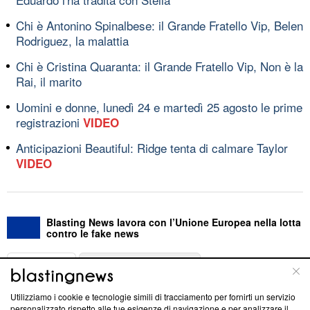
Chi è Antonino Spinalbese: il Grande Fratello Vip, Belen
Rodriguez, la malattia
Chi è Cristina Quaranta: il Grande Fratello Vip, Non è la
Rai, il marito
Uomini e donne, lunedì 24 e martedì 25 agosto le prime
registrazioni
VIDEO
Anticipazioni Beautiful: Ridge tenta di calmare Taylor
VIDEO
Blasting News lavora con l’Unione Europea nella lotta
contro le fake news
ABOUT
LINEA EDITORIALE
Utilizziamo i cookie e tecnologie simili di tracciamento per fornirti un servizio
Questa sezione offre informazioni trasparenti su Blasting
personalizzato rispetto alle tue esigenze di navigazione e per analizzare il