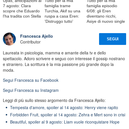
Upas, anticipazioni al
Tutto per la mia
Tutto per la mia
7 agosto: Clara
famiglia trame
famiglia episodio
scopre che Eduardo
Turchia, Akif su una
6/08: gli Eren
l'ha tradita con Stella
ruspa a casa Eren:
diventano ricchi,
'Distruggo tutto'
Asiye di nuovo single
Francesca Ajello
SEGUI
Contributor
Laureata in psicologia, mamma e amante della tv e dello
spettacolo. Adoro scrivere e seguo con interesse il gossip nostrano
e straniero. La scrittura è la mia passione più grande dopo la
moda.
Segui
Francesca
su Facebook
Segui
Francesca
su Instagram
Leggi di più sullo stesso argomento da Francesca Ajello:
Tempesta d'amore, spoiler al 14 agosto: Henry viene rapito
Forbidden Fruit, spoiler al 14 agosto: Zehra e Mert sono in crisi
Beautiful, spoiler al 9 agosto: Liam vuole riconquistare Hope