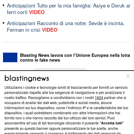
Anticipazioni Tutto per la mia famiglia: Asiye e Doruk ai
ferri corti
VIDEO
Anticipazioni Racconto di una notte: Sevde è incinta,
Ferman in crisi
VIDEO
Blasting News lavora con l’Unione Europea nella lotta
contro le fake news
ABOUT
LINEA EDITORIALE
Utilizziamo i cookie e tecnologie simili di tracciamento per fornirti un servizio
Questa sezione offre informazioni trasparenti su Blasting
personalizzato rispetto alle tue esigenze di navigazione e per analizzare il
nostro traffico. Raccogliamo e condividiamo con i nostri
1624
partner che si
News, sui nostri processi editoriali e su come ci impegniamo a
occupano di analisi dei dati web, pubblicità e social media, alcune
creare news di qualità. Inoltre, afferma la nostra aderenza a
informazioni sul tuo dispositivo, come l’indirizzo IP e le caratteristiche del tuo
‘Trust Project - News with Integrity’
Blasting News non è
dispositivo, i quali potrebbero combinarle con altre informazioni che hai
ancora membro del programma, ma ha richiesto di farne
fornito loro o che hanno raccolto dal tuo utilizzo dei loro servizi. Puoi
parte; Trust Project non ha ancora effettuato una verifica di
acconsentire all’uso di tali tecnologie cliccando il pulsante
“Accetta tutti”
conformità agli standard.
presente su questo banner oppure personalizzare le tue scelte, anche
eventualmente negando il consenso al trattamento dei dati personali da