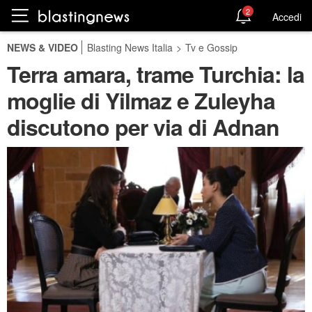
2
Accedi
NEWS & VIDEO
Blasting News Italia
>
Tv e Gossip
Terra amara, trame Turchia: la
moglie di Yilmaz e Zuleyha
discutono per via di Adnan