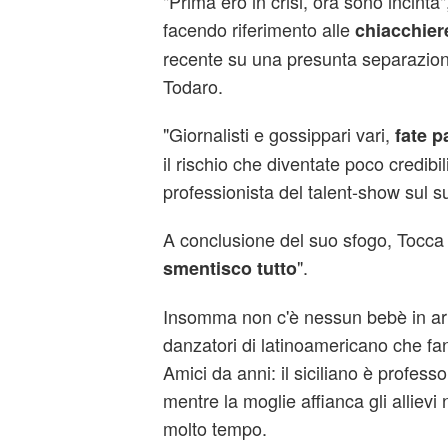
"Prima ero in crisi, ora sono incinta"
facendo riferimento alle
chiacchier
recente su una presunta separazio
Todaro.
"Giornalisti e gossippari vari,
fate p
il rischio che diventate poco credibil
professionista del talent-show sul s
A conclusione del suo sfogo, Tocca 
".
smentisco tutto
Insomma non c'è nessun bebè in arri
danzatori di latinoamericano che fan
Amici da anni: il siciliano è profess
mentre la moglie affianca gli allievi
molto tempo.