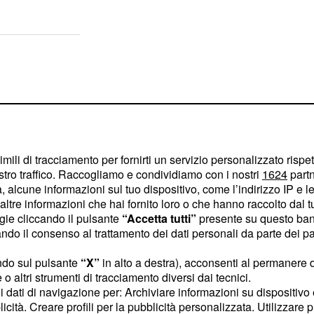
imili di tracciamento per fornirti un servizio personalizzato rispe
stro traffico. Raccogliamo e condividiamo con i nostri
1624
partn
 alcune informazioni sul tuo dispositivo, come l’indirizzo IP e le 
ltre informazioni che hai fornito loro o che hanno raccolto dal tuo
ogie cliccando il pulsante
“Accetta tutti”
presente su questo ban
o il consenso al trattamento dei dati personali da parte dei par
ndo sul pulsante
“X”
in alto a destra), acconsenti al permanere 
o altri strumenti di tracciamento diversi dai tecnici.
ato che Francesca Tocca
uoi dati di navigazione per: Archiviare informazioni su dispositivo 
ta (neppure in uno dei
licità. Creare profili per la pubblicità personalizzata. Utilizzare p