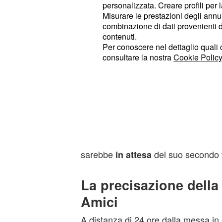
personalizzata. Creare profili per 
tanti "quadri" che il direttore artisti
Misurare le prestazioni degli annun
ragazzi del cast) e che è entrata in s
combinazione di dati provenienti da 
"guanto di sfida" dei professori.
contenuti.
Per conoscere nel dettaglio quali c
consultare la nostra
Cookie Policy
In questa breve apparizione, inoltre, 
latinoamericano ha sfoggiato un look
che sembrava nasconderle tut
largo
La teoria che ha iniziato a circolare
dunque, è la seguente: la professio
balla né con i colleghi né con Matt
sarebbe
del suo secondo f
in attesa
La precisazione della
Amici
A distanza di 24 ore dalla messa in