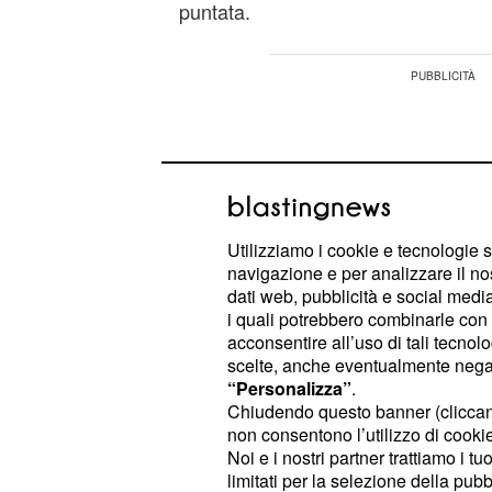
puntata.
Utilizziamo i cookie e tecnologie s
navigazione e per analizzare il no
dati web, pubblicità e social media,
i quali potrebbero combinarle con a
acconsentire all’uso di tali tecnol
scelte, anche eventualmente negand
“Personalizza”
.
Chiudendo questo banner (clicca
non consentono l’utilizzo di cookie 
Tanti spettatori, infatti, hanno not
Noi e i nostri partner trattiamo i t
non si è
durante la sera
mai esibita
limitati per la selezione della pubb