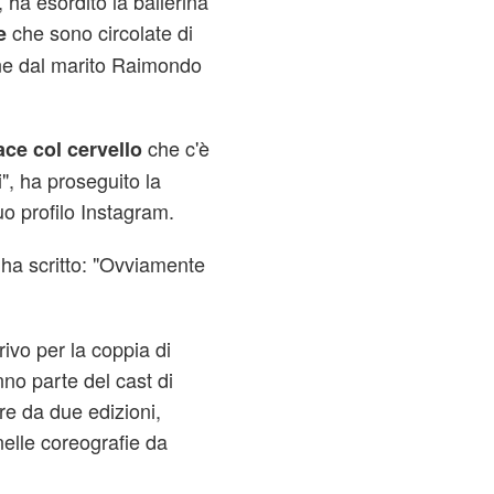
, ha esordito la ballerina
che sono circolate di
e
ne dal marito Raimondo
che c'è
ace col cervello
i", ha proseguito la
uo profilo Instagram.
ha scritto: "Ovviamente
vo per la coppia di
no parte del cast di
ore da due edizioni,
 nelle coreografie da