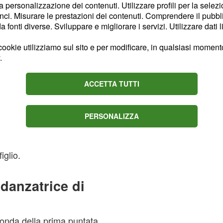
la personalizzazione dei contenuti. Utilizzare profili per la selez
co Jarny ha creato per i
ci. Misurare le prestazioni dei contenuti. Comprendere il pubblic
tudio solo per portare il
fonti diverse. Sviluppare e migliorare i servizi. Utilizzare dati l
ookie utilizziamo sul sito e per modificare, in qualsiasi momento,
.
la ballerina di
 insolito: un
abito nero
ACCETTA TUTTI
te le forme.
 sui social network,
PERSONALIZZA
nista del talent-show non
ia Zenzola perché
iglio.
 danzatrice di
 onda della prima puntata