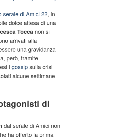
 serale di Amici 22
, in
bile dolce attesa di una
non si
cesca Tocca
no arrivati alla
 essere una gravidanza
na, però, tramite
esi i
gossip
sulla crisi
lati alcune settimane
tagonisti di
dal serale di Amici non
n
he ha offerto la prima