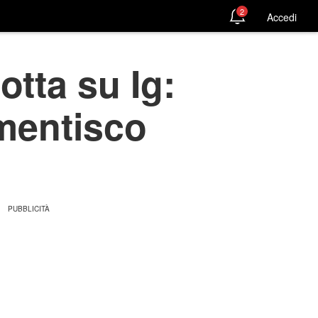
2
Accedi
tta su Ig:
smentisco