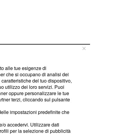
tto alle tue esigenze di
er che si occupano di analisi dei
caratteristiche del tuo dispositivo,
 utilizzo dei loro servizi. Puoi
ner oppure personalizzare le tue
tner terzi, cliccando sul pulsante
delle impostazioni predefinite che
e/o accedervi. Utilizzare dati
rofili per la selezione di pubblicità