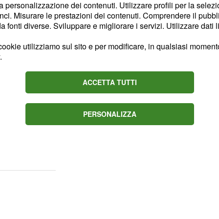
la personalizzazione dei contenuti. Utilizzare profili per la selez
a a Daniele per fargli
ci. Misurare le prestazioni dei contenuti. Comprendere il pubblic
.
fonti diverse. Sviluppare e migliorare i servizi. Utilizzare dati l
ookie utilizziamo sul sito e per modificare, in qualsiasi momento,
.
ha deciso di
utti i fan, pubblicandola
ACCETTA TUTTI
 Nonostante non sia solito
nti, l'ex gieffino ha
PERSONALIZZA
 e la sua riconoscenza
ndo la sua lettera con