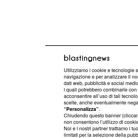
Utilizziamo i cookie e tecnologie s
navigazione e per analizzare il no
Tra questi anche Oriana Marzoli, con
dati web, pubblicità e social media,
portando avanti una frequentazione a
i quali potrebbero combinarle con a
acconsentire all’uso di tali tecnol
Marzoli, infatti, ha confessato di es
scelte, anche eventualmente negand
aver potuto salutare Daniele prima d
“Personalizza”
.
programma, il tutto nonostante l'av
Chiudendo questo banner (clicca
non consentono l’utilizzo di cookie 
letto solo pochi minuti prima che v
Noi e i nostri partner trattiamo i t
squalifica. In un momento di malinco
limitati per la selezione della pubb