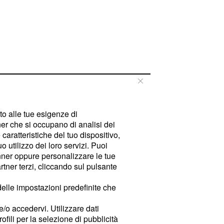
tto alle tue esigenze di
er che si occupano di analisi dei
caratteristiche del tuo dispositivo,
 utilizzo dei loro servizi. Puoi
ner oppure personalizzare le tue
tner terzi, cliccando sul pulsante
delle impostazioni predefinite che
e/o accedervi. Utilizzare dati
rofili per la selezione di pubblicità