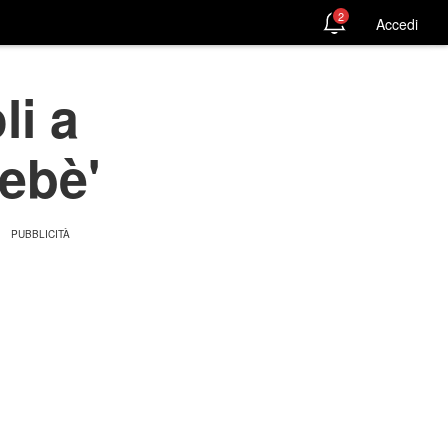
2
Accedi
li a
Bebè'