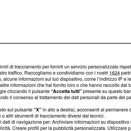
imili di tracciamento per fornirti un servizio personalizzato rispe
stro traffico. Raccogliamo e condividiamo con i nostri
1624
partn
 cui il giovane stava
 alcune informazioni sul tuo dispositivo, come l’indirizzo IP e le 
ll'interno della casa. La
ltre informazioni che hai fornito loro o che hanno raccolto dal tuo
ogie cliccando il pulsante
“Accetta tutti”
presente su questo ban
sersi sentita male per non
o il consenso al trattamento dei dati personali da parte dei par
ella sua uscita dal
esse visto in camera da
ndo sul pulsante
“X”
in alto a destra), acconsenti al permanere 
o altri strumenti di tracciamento diversi dai tecnici.
enisse comunicata la
uoi dati di navigazione per: Archiviare informazioni su dispositivo 
nia e tristezza,
Oriana
licità. Creare profili per la pubblicità personalizzata. Utilizzare p