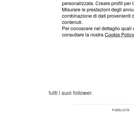
personalizzata. Creare profili per 
ha deciso così di scrivere una letter
Misurare le prestazioni degli annun
sapere quanto sia importante per lei
combinazione di dati provenienti da 
contenuti.
La risposta sui social
Per conoscere nel dettaglio quali c
consultare la nostra
Cookie Policy
Appena ricevuta la lettera,
Daniele
il gesto di
con t
condividere
Oriana
sul suo profilo
ufficiale.
Instagram
esprimere apertamente i suoi sentime
voluto dimostrare la sua gratitudine
all'influencer venezuelana condivide
tutti i suoi follower.