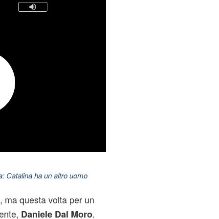
: Catalina ha un altro uomo
é, ma questa volta per un
rente,
.
Daniele Dal Moro