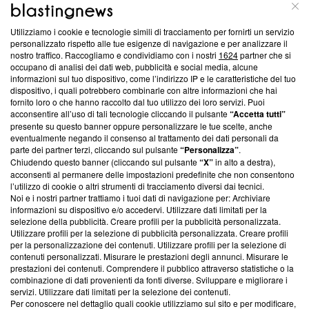
ABOUT
LINEA EDITORIALE
Utilizziamo i cookie e tecnologie simili di tracciamento per fornirti un servizio
Questa sezione offre informazioni trasparenti su Blasting
personalizzato rispetto alle tue esigenze di navigazione e per analizzare il
nostro traffico. Raccogliamo e condividiamo con i nostri
1624
partner che si
News, sui nostri processi editoriali e su come ci impegniamo a
occupano di analisi dei dati web, pubblicità e social media, alcune
creare news di qualità. Inoltre, afferma la nostra aderenza a
informazioni sul tuo dispositivo, come l’indirizzo IP e le caratteristiche del tuo
‘Trust Project - News with Integrity’
Blasting News non è
dispositivo, i quali potrebbero combinarle con altre informazioni che hai
ancora membro del programma, ma ha richiesto di farne
fornito loro o che hanno raccolto dal tuo utilizzo dei loro servizi. Puoi
parte; Trust Project non ha ancora effettuato una verifica di
acconsentire all’uso di tali tecnologie cliccando il pulsante
“Accetta tutti”
conformità agli standard.
presente su questo banner oppure personalizzare le tue scelte, anche
eventualmente negando il consenso al trattamento dei dati personali da
parte dei partner terzi, cliccando sul pulsante
“Personalizza”
.
Su di noi
Chiudendo questo banner (cliccando sul pulsante
“X”
in alto a destra),
acconsenti al permanere delle impostazioni predefinite che non consentono
Team editoriale
l’utilizzo di cookie o altri strumenti di tracciamento diversi dai tecnici.
Noi e i nostri partner trattiamo i tuoi dati di navigazione per: Archiviare
Corporate
informazioni su dispositivo e/o accedervi. Utilizzare dati limitati per la
selezione della pubblicità. Creare profili per la pubblicità personalizzata.
Redazione
Utilizzare profili per la selezione di pubblicità personalizzata. Creare profili
per la personalizzazione dei contenuti. Utilizzare profili per la selezione di
Informativa Privacy
contenuti personalizzati. Misurare le prestazioni degli annunci. Misurare le
prestazioni dei contenuti. Comprendere il pubblico attraverso statistiche o la
Cookie Policy
combinazione di dati provenienti da fonti diverse. Sviluppare e migliorare i
servizi. Utilizzare dati limitati per la selezione dei contenuti.
Blasting SA, IDI CHE-247.845.224, Via Carlo Frasca, 3 - 6900
Per conoscere nel dettaglio quali cookie utilizziamo sul sito e per modificare,