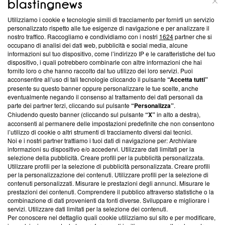
Utilizziamo i cookie e tecnologie simili di tracciamento per fornirti un servizio
Questa sezione offre informazioni trasparenti su Blasting
personalizzato rispetto alle tue esigenze di navigazione e per analizzare il
nostro traffico. Raccogliamo e condividiamo con i nostri
1624
partner che si
News, sui nostri processi editoriali e su come ci impegniamo a
occupano di analisi dei dati web, pubblicità e social media, alcune
creare news di qualità. Inoltre, afferma la nostra aderenza a
informazioni sul tuo dispositivo, come l’indirizzo IP e le caratteristiche del tuo
‘Trust Project - News with Integrity’
Blasting News non è
dispositivo, i quali potrebbero combinarle con altre informazioni che hai
ancora membro del programma, ma ha richiesto di farne
fornito loro o che hanno raccolto dal tuo utilizzo dei loro servizi. Puoi
parte; Trust Project non ha ancora effettuato una verifica di
acconsentire all’uso di tali tecnologie cliccando il pulsante
“Accetta tutti”
conformità agli standard.
presente su questo banner oppure personalizzare le tue scelte, anche
eventualmente negando il consenso al trattamento dei dati personali da
parte dei partner terzi, cliccando sul pulsante
“Personalizza”
.
Su di noi
Chiudendo questo banner (cliccando sul pulsante
“X”
in alto a destra),
acconsenti al permanere delle impostazioni predefinite che non consentono
Team editoriale
l’utilizzo di cookie o altri strumenti di tracciamento diversi dai tecnici.
Noi e i nostri partner trattiamo i tuoi dati di navigazione per: Archiviare
Corporate
informazioni su dispositivo e/o accedervi. Utilizzare dati limitati per la
selezione della pubblicità. Creare profili per la pubblicità personalizzata.
Redazione
Utilizzare profili per la selezione di pubblicità personalizzata. Creare profili
per la personalizzazione dei contenuti. Utilizzare profili per la selezione di
Informativa Privacy
contenuti personalizzati. Misurare le prestazioni degli annunci. Misurare le
prestazioni dei contenuti. Comprendere il pubblico attraverso statistiche o la
Cookie Policy
combinazione di dati provenienti da fonti diverse. Sviluppare e migliorare i
servizi. Utilizzare dati limitati per la selezione dei contenuti.
Blasting SA, IDI CHE-247.845.224, Via Carlo Frasca, 3 - 6900
Per conoscere nel dettaglio quali cookie utilizziamo sul sito e per modificare,
Lugano (Svizzera) Tel:
+39 0690258937