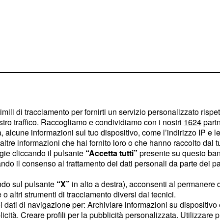
imili di tracciamento per fornirti un servizio personalizzato rispe
stro traffico. Raccogliamo e condividiamo con i nostri
1624
partn
 alcune informazioni sul tuo dispositivo, come l’indirizzo IP e le 
ltre informazioni che hai fornito loro o che hanno raccolto dal tuo
 fuori da
ogie cliccando il pulsante
“Accetta tutti”
presente su questo ban
o il consenso al trattamento dei dati personali da parte dei par
ndo sul pulsante
“X”
in alto a destra), acconsenti al permanere 
Uomini e donne del
o altri strumenti di tracciamento diversi dai tecnici.
itorno in video di Gemma
uoi dati di navigazione per: Archiviare informazioni su dispositivo 
licità. Creare profili per la pubblicità personalizzata. Utilizzare p