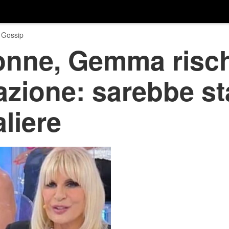
 Gossip
onne, Gemma risc
zione: sarebbe sta
liere