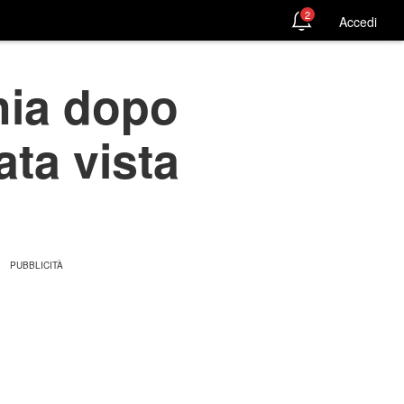
2
Accedi
hia dopo
ta vista