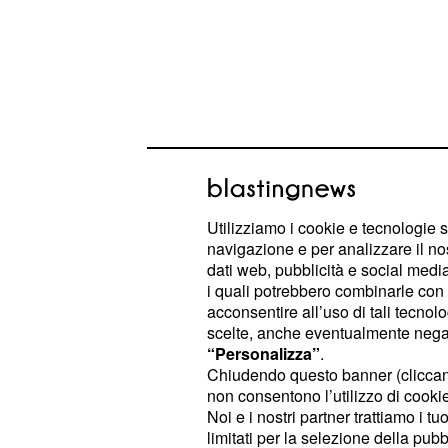
Utilizziamo i cookie e tecnologie s
navigazione e per analizzare il no
dati web, pubblicità e social media,
i quali potrebbero combinarle con a
Nuovo flirt per Gemma
acconsentire all’uso di tali tecnol
scelte, anche eventualmente negand
Uomini e donne?
“Personalizza”
.
Chiudendo questo banner (clicca
Nel dettaglio, l'appuntamento con 
non consentono l’utilizzo di cookie 
prossimo settembre, prevedeva il r
Noi e i nostri partner trattiamo i t
limitati per la selezione della pubb
Galgani.