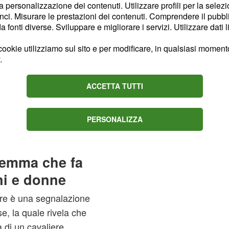
la personalizzazione dei contenuti. Utilizzare profili per la selez
ci. Misurare le prestazioni dei contenuti. Comprendere il pubblic
rinese veniva data ormai
fonti diverse. Sviluppare e migliorare i servizi. Utilizzare dati l
el corso degli anni sia
ante della trasmissione
ookie utilizziamo sul sito e per modificare, in qualsiasi momento,
.
ACCETTA TUTTI
 d'amore, Gemma ha
evisori, grazie anche ai
ostantemente sul piede di
PERSONALIZZA
trono senior.
Gemma che fa
ni e donne
ere è una segnalazione
e, la quale rivela che
 di un cavaliere