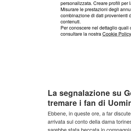
personalizzata. Creare profili per 
Misurare le prestazioni degli annun
La presenza in studio della dama to
combinazione di dati provenienti da 
per scontata, complice il fatto che n
contenuti.
diventata una sorta di colonna port
Per conoscere nel dettaglio quali c
consultare la nostra
Cookie Policy
pomeridiana di Canale 5.
Con le sue travagliatissime storie
saputo incollare gli spettatori ai tel
suoi scontri al vetriolo con Tina, c
guerra nei confronti della dama del 
La segnalazione su 
tremare i fan di Uomi
Ebbene, in queste ore, a far discut
arrivata sul conto della dama torines
sarebbe stata beccata in compagnia