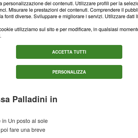
la personalizzazione dei contenuti. Utilizzare profili per la selez
ni.
ci. Misurare le prestazioni dei contenuti. Comprendere il pubblic
fonti diverse. Sviluppare e migliorare i servizi. Utilizzare dati l
Di Benedetto attualmente
clude che possa
ookie utilizziamo sul sito e per modificare, in qualsiasi momento,
.
noscere il nipotino. "La
ive Nina Soldano sotto la
ACCETTA TUTTI
etto in rari casi in cui
 un breve periodo lo
 Napoli sarebbe una
PERSONALIZZA
o al sole.
sa Palladini in
 in Un posto al sole
 poi fare una breve