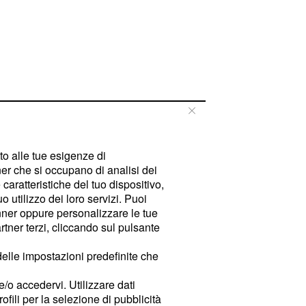
tto alle tue esigenze di
er che si occupano di analisi dei
caratteristiche del tuo dispositivo,
 utilizzo dei loro servizi. Puoi
ner oppure personalizzare le tue
tner terzi, cliccando sul pulsante
delle impostazioni predefinite che
e/o accedervi. Utilizzare dati
rofili per la selezione di pubblicità