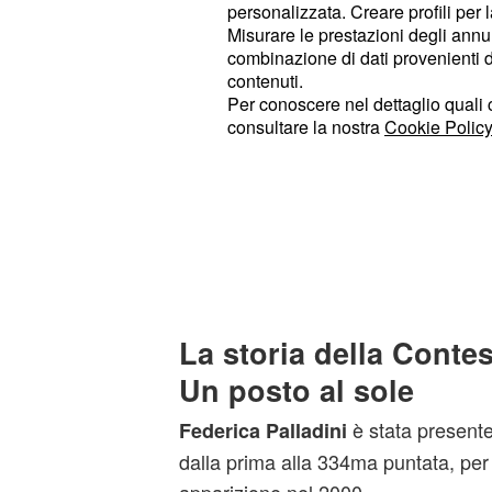
personalizzata. Creare profili per 
assente dalle scene da molte stagio
Misurare le prestazioni degli annun
combinazione di dati provenienti da 
Il personaggio interpretato da Ida 
contenuti.
si trova in Argentina, ma non si es
Per conoscere nel dettaglio quali c
consultare la nostra
Cookie Policy
riaffacciarsi a Napoli, magari per co
regina dell'alveare è una sola", scr
foto che la ritrae con la collega, "ecc
due regine possono condividere per
scettro". Il ritorno della contessa a
gradita sorpresa per i fan di Un post
La storia della Contes
Un posto al sole
è stata presente
Federica Palladini
dalla prima alla 334ma puntata, per