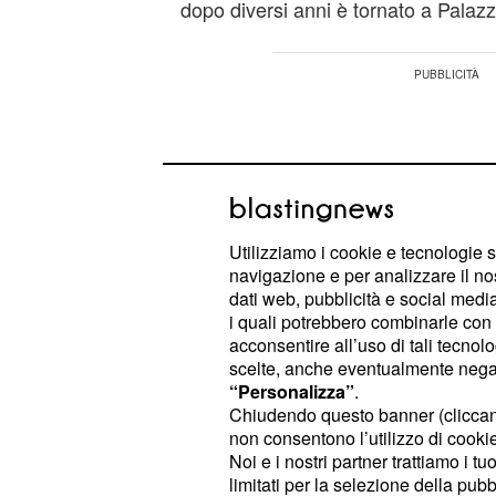
dopo diversi anni è tornato a Palazz
Utilizziamo i cookie e tecnologie s
navigazione e per analizzare il no
dati web, pubblicità e social media,
i quali potrebbero combinarle con a
acconsentire all’uso di tali tecnol
scelte, anche eventualmente negand
“Personalizza”
.
Chiudendo questo banner (clicca
non consentono l’utilizzo di cookie 
Intanto una foto di
st
Nina Soldano
Noi e i nostri partner trattiamo i t
in merito al possibile ritorno della
co
limitati per la selezione della pubb