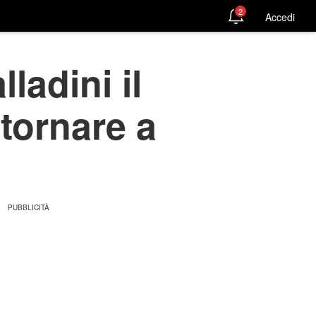
2
Accedi
ladini il
tornare a