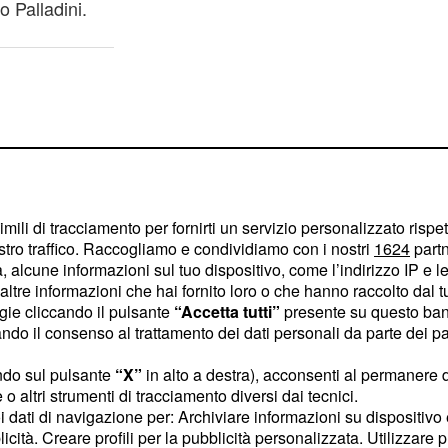
o Palladini.
imili di tracciamento per fornirti un servizio personalizzato rispe
stro traffico. Raccogliamo e condividiamo con i nostri
1624
partn
 alcune informazioni sul tuo dispositivo, come l’indirizzo IP e le 
ltre informazioni che hai fornito loro o che hanno raccolto dal tuo
ogie cliccando il pulsante
“Accetta tutti”
presente su questo ban
o il consenso al trattamento dei dati personali da parte dei par
ndo sul pulsante
“X”
in alto a destra), acconsenti al permanere 
o altri strumenti di tracciamento diversi dai tecnici.
a facendo sognare i fan
uoi dati di navigazione per: Archiviare informazioni su dispositivo 
,
ntessa Palladini
licità. Creare profili per la pubblicità personalizzata. Utilizzare p