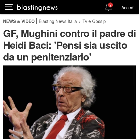
2
Accedi
NEWS & VIDEO
Blasting News Italia
>
Tv e Gossip
GF, Mughini contro il padre di
Heidi Baci: 'Pensi sia uscito
da un penitenziario'