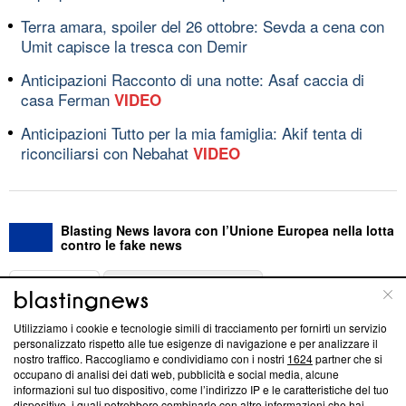
Terra amara, spoiler del 26 ottobre: Sevda a cena con
Umit capisce la tresca con Demir
Anticipazioni Racconto di una notte: Asaf caccia di
casa Ferman
VIDEO
Anticipazioni Tutto per la mia famiglia: Akif tenta di
riconciliarsi con Nebahat
VIDEO
Blasting News lavora con l’Unione Europea nella lotta
contro le fake news
ABOUT
LINEA EDITORIALE
Utilizziamo i cookie e tecnologie simili di tracciamento per fornirti un servizio
Questa sezione offre informazioni trasparenti su Blasting
personalizzato rispetto alle tue esigenze di navigazione e per analizzare il
nostro traffico. Raccogliamo e condividiamo con i nostri
1624
partner che si
News, sui nostri processi editoriali e su come ci impegniamo a
occupano di analisi dei dati web, pubblicità e social media, alcune
creare news di qualità. Inoltre, afferma la nostra aderenza a
informazioni sul tuo dispositivo, come l’indirizzo IP e le caratteristiche del tuo
‘Trust Project - News with Integrity’
Blasting News non è
dispositivo, i quali potrebbero combinarle con altre informazioni che hai