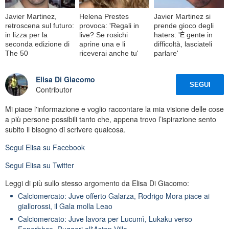
Javier Martinez,
Helena Prestes
Javier Martinez si
retroscena sul futuro:
provoca: 'Regali in
prende gioco degli
in lizza per la
live? Se rosichi
haters: 'È gente in
seconda edizione di
aprine una e li
difficoltà, lasciateli
The 50
riceverai anche tu'
parlare'
Elisa Di Giacomo
SEGUI
Contributor
Mi piace l'informazione e voglio raccontare la mia visione delle cose
a più persone possibili tanto che, appena trovo l’ispirazione sento
subito il bisogno di scrivere qualcosa.
Segui
Elisa
su Facebook
Segui
Elisa
su Twitter
Leggi di più sullo stesso argomento da Elisa Di Giacomo:
Calciomercato: Juve offerto Galarza, Rodrigo Mora piace ai
giallorossi, il Gala molla Leao
Calciomercato: Juve lavora per Lucumì, Lukaku verso
Fenerbhce, Ruggeri all'Aston Villa