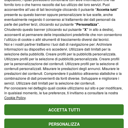
ancora membro del programma, ma ha richiesto di farne
fornito loro o che hanno raccolto dal tuo utilizzo dei loro servizi. Puoi
parte; Trust Project non ha ancora effettuato una verifica di
acconsentire all’uso di tali tecnologie cliccando il pulsante
“Accetta tutti”
conformità agli standard.
presente su questo banner oppure personalizzare le tue scelte, anche
eventualmente negando il consenso al trattamento dei dati personali da
parte dei partner terzi, cliccando sul pulsante
“Personalizza”
.
Su di noi
Chiudendo questo banner (cliccando sul pulsante
“X”
in alto a destra),
acconsenti al permanere delle impostazioni predefinite che non consentono
Team editoriale
l’utilizzo di cookie o altri strumenti di tracciamento diversi dai tecnici.
Noi e i nostri partner trattiamo i tuoi dati di navigazione per: Archiviare
Corporate
informazioni su dispositivo e/o accedervi. Utilizzare dati limitati per la
selezione della pubblicità. Creare profili per la pubblicità personalizzata.
Redazione
Utilizzare profili per la selezione di pubblicità personalizzata. Creare profili
per la personalizzazione dei contenuti. Utilizzare profili per la selezione di
Informativa Privacy
contenuti personalizzati. Misurare le prestazioni degli annunci. Misurare le
prestazioni dei contenuti. Comprendere il pubblico attraverso statistiche o la
Cookie Policy
combinazione di dati provenienti da fonti diverse. Sviluppare e migliorare i
servizi. Utilizzare dati limitati per la selezione dei contenuti.
Blasting SA, IDI CHE-247.845.224, Via Carlo Frasca, 3 - 6900
Per conoscere nel dettaglio quali cookie utilizziamo sul sito e per modificare,
Lugano (Svizzera) Tel:
+39 0690258937
in qualsiasi momento, le tue preferenze, ti invitiamo a consultare la nostra
Cookie Policy
.
© 2026 Blasting News
ACCETTA TUTTI
PERSONALIZZA