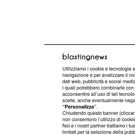
Utilizziamo i cookie e tecnologie s
navigazione e per analizzare il no
dati web, pubblicità e social media,
i quali potrebbero combinarle con a
acconsentire all’uso di tali tecnol
A un certo punto lo stesso Varrese 
scelte, anche eventualmente negand
“Personalizza”
.
cacciata: "L'ho guardata e le ho det
Chiudendo questo banner (clicca
L'attore ha riferito che dopo i dissap
non consentono l’utilizzo di cookie 
atteggiamento simile come se nulla
Noi e i nostri partner trattiamo i t
limitati per la selezione della pubb
di loro:
"Io sono una persona coer