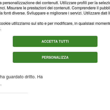
la personalizzazione dei contenuti. Utilizzare profili per la selez
i avere chiesto
ci. Misurare le prestazioni dei contenuti. Comprendere il pubblic
enza utilizzare termini
fonti diverse. Sviluppare e migliorare i servizi. Utilizzare dati l
ookie utilizziamo sul sito e per modificare, in qualsiasi momento,
.
 essere andata a fare la
o perché è stata mandata
ACCETTA TUTTI
PERSONALIZZA
rese
re Beatrice Luzzi
,
 ha guardato dritto. Ha
.