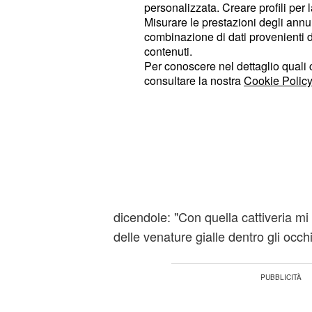
personalizzata. Creare profili per 
Inoltre il concorrente si è vantato d
Misurare le prestazioni degli annun
gentilmente a Luzzi di andare via, s
combinazione di dati provenienti da 
contenuti.
sgradevoli.
Per conoscere nel dettaglio quali c
consultare la nostra
Cookie Policy
Infine ha accusato la coinquilina di
vittima con gli altri concorrenti sol
via dal letto.
Nuove critiche di Var
Inoltre
Varrese è tornato ad attacca
dicendole: "Con quella cattiveria mi
delle venature gialle dentro gli occhi