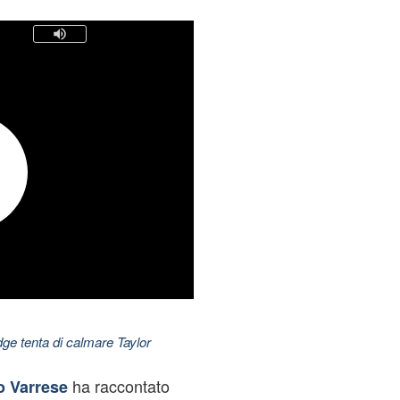
dge tenta di calmare Taylor
ha raccontato
o Varrese