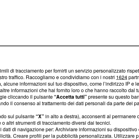
imili di tracciamento per fornirti un servizio personalizzato rispe
stro traffico. Raccogliamo e condividiamo con i nostri
1624
partn
 alcune informazioni sul tuo dispositivo, come l’indirizzo IP e le 
ltre informazioni che hai fornito loro o che hanno raccolto dal tuo
ogie cliccando il pulsante
“Accetta tutti”
presente su questo ban
pare che l'abbia
o il consenso al trattamento dei dati personali da parte dei par
to se poteva andare via".
ndo sul pulsante
“X”
in alto a destra), acconsenti al permanere 
ori non tollera un
o altri strumenti di tracciamento diversi dai tecnici.
 fosse mai accaduto tra
uoi dati di navigazione per: Archiviare informazioni su dispositivo 
licità. Creare profili per la pubblicità personalizzata. Utilizzare p
ente e non falsa".