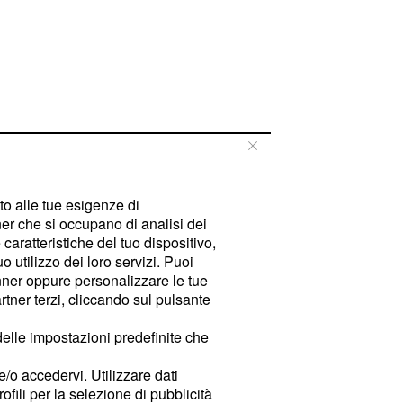
tto alle tue esigenze di
er che si occupano di analisi dei
caratteristiche del tuo dispositivo,
 utilizzo dei loro servizi. Puoi
ner oppure personalizzare le tue
tner terzi, cliccando sul pulsante
delle impostazioni predefinite che
e/o accedervi. Utilizzare dati
rofili per la selezione di pubblicità