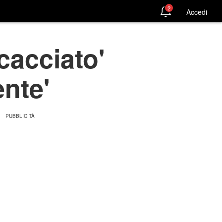
2
Accedi
cacciato'
ente'