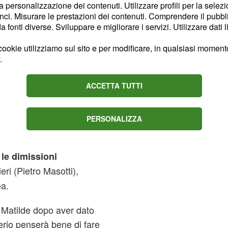
(Alessandro
Conti
la personalizzazione dei contenuti. Utilizzare profili per la selez
ci. Misurare le prestazioni dei contenuti. Comprendere il pubblic
di svelargli che
fonti diverse. Sviluppare e migliorare i servizi. Utilizzare dati l
sto di
fare da
uti Colombo
.
ookie utilizziamo sul sito e per modificare, in qualsiasi momento,
.
 Vittorio per la
ACCETTA TUTTI
ore
8 riguardanti gli
PERSONALIZZA
pano che Matteo Portelli
acceso diverbio avuto col
le dimissioni
eri (Pietro Masotti),
ea.
 Matilde dopo aver dato
gerio penserà bene di fare