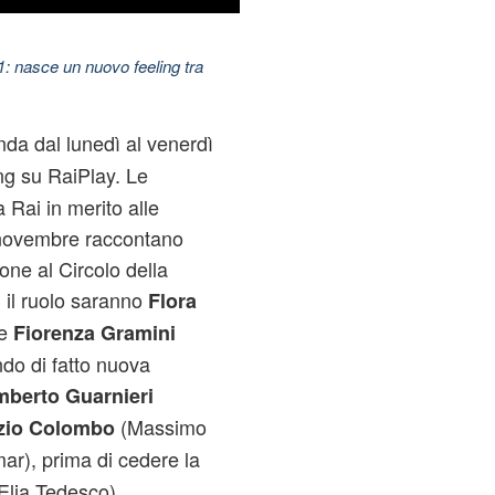
11: nasce un nuovo feeling tra
nda dal lunedì al venerdì
ng su RaiPlay. Le
a Rai in merito alle
 novembre raccontano
one al Circolo della
 il ruolo saranno
Flora
 e
Fiorenza Gramini
ndo di fatto nuova
berto Guarnieri
(Massimo
zio Colombo
r), prima di cedere la
Elia Tedesco),