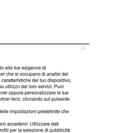
tto alle tue esigenze di
er che si occupano di analisi dei
caratteristiche del tuo dispositivo,
 utilizzo dei loro servizi. Puoi
ner oppure personalizzare le tue
tner terzi, cliccando sul pulsante
delle impostazioni predefinite che
e/o accedervi. Utilizzare dati
rofili per la selezione di pubblicità