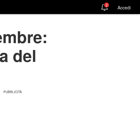
2
Accedi
vembre:
a del