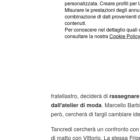
Fiorenza, infine, andrà da
Vittorio 
personalizzata. Creare profili per 
Misurare le prestazioni degli annun
Tersigni) con l'apparente intenzione 
combinazione di dati provenienti da 
(Flavio Parenti) le ha chie
Tancredi
contenuti.
prestanome per acquistare la Tess
Per conoscere nel dettaglio quali c
consultare la nostra
Cookie Policy
Matilde si scuserà con
sfuriata di Tancredi
Gli spoiler de
Il Paradiso delle Sign
episodi del 16 e 17 novembre antici
(Danilo D'Agostino), a seguito dell'
fratellastro, deciderà di
rassegnare 
. Marcello Barbi
dall'atelier di moda
però, cercherà di fargli cambiare id
Tancredi cercherà un confronto con
di matto con Vittorio. La stessa Fri