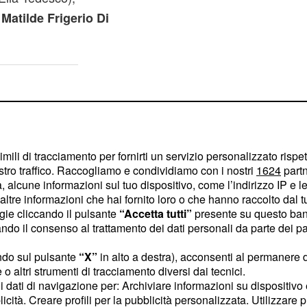
a
Matilde Frigerio Di
imili di tracciamento per fornirti un servizio personalizzato rispe
stro traffico. Raccogliamo e condividiamo con i nostri
1624
partn
 alcune informazioni sul tuo dispositivo, come l’indirizzo IP e le 
ltre informazioni che hai fornito loro o che hanno raccolto dal tuo
ogie cliccando il pulsante
“Accetta tutti”
presente su questo ban
o il consenso al trattamento dei dati personali da parte dei par
ndo sul pulsante
“X”
in alto a destra), acconsenti al permanere 
o altri strumenti di tracciamento diversi dai tecnici.
uoi dati di navigazione per: Archiviare informazioni su dispositivo 
licità. Creare profili per la pubblicità personalizzata. Utilizzare p