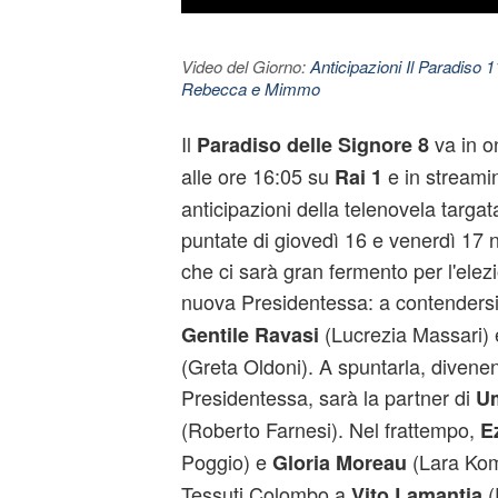
Video del Giorno:
Anticipazioni Il Paradiso 
Rebecca e Mimmo
Il
va in o
Paradiso delle Signore 8
alle ore 16:05 su
e in streami
Rai 1
anticipazioni della telenovela targat
puntate di giovedì 16 e venerdì 17
che ci sarà gran fermento per l'elezi
nuova Presidentessa: a contendersi
(Lucrezia Massari)
Gentile Ravasi
(Greta Oldoni). A spuntarla, divene
Presidentessa, sarà la partner di
Um
(Roberto Farnesi). Nel frattempo,
E
Poggio) e
(Lara Koma
Gloria Moreau
Tessuti Colombo a
(
Vito Lamantia