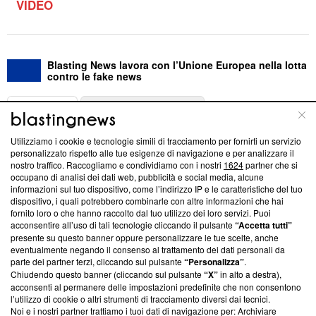
VIDEO
Blasting News lavora con l’Unione Europea nella lotta
contro le fake news
ABOUT
LINEA EDITORIALE
Utilizziamo i cookie e tecnologie simili di tracciamento per fornirti un servizio
Questa sezione offre informazioni trasparenti su Blasting
personalizzato rispetto alle tue esigenze di navigazione e per analizzare il
nostro traffico. Raccogliamo e condividiamo con i nostri
1624
partner che si
News, sui nostri processi editoriali e su come ci impegniamo a
occupano di analisi dei dati web, pubblicità e social media, alcune
creare news di qualità. Inoltre, afferma la nostra aderenza a
informazioni sul tuo dispositivo, come l’indirizzo IP e le caratteristiche del tuo
‘Trust Project - News with Integrity’
Blasting News non è
dispositivo, i quali potrebbero combinarle con altre informazioni che hai
ancora membro del programma, ma ha richiesto di farne
fornito loro o che hanno raccolto dal tuo utilizzo dei loro servizi. Puoi
parte; Trust Project non ha ancora effettuato una verifica di
acconsentire all’uso di tali tecnologie cliccando il pulsante
“Accetta tutti”
conformità agli standard.
presente su questo banner oppure personalizzare le tue scelte, anche
eventualmente negando il consenso al trattamento dei dati personali da
parte dei partner terzi, cliccando sul pulsante
“Personalizza”
.
Su di noi
Chiudendo questo banner (cliccando sul pulsante
“X”
in alto a destra),
acconsenti al permanere delle impostazioni predefinite che non consentono
Team editoriale
l’utilizzo di cookie o altri strumenti di tracciamento diversi dai tecnici.
Noi e i nostri partner trattiamo i tuoi dati di navigazione per: Archiviare
Corporate