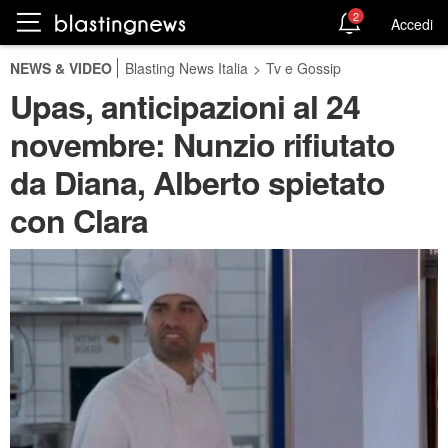
2
Accedi
NEWS & VIDEO
Blasting News Italia
>
Tv e Gossip
Upas, anticipazioni al 24
novembre: Nunzio rifiutato
da Diana, Alberto spietato
con Clara