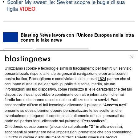
Spoiler My sweet lie: Sevket scopre le bugie di sua
figlia
VIDEO
Blasting News lavora con l’Unione Europea nella lotta
contro le fake news
ABOUT
LINEA EDITORIALE
Utilizziamo i cookie e tecnologie simili di tracciamento per fornirti un servizio
Questa sezione offre informazioni trasparenti su Blasting
personalizzato rispetto alle tue esigenze di navigazione e per analizzare il
nostro traffico. Raccogliamo e condividiamo con i nostri
1624
partner che si
News, sui nostri processi editoriali e su come ci impegniamo a
occupano di analisi dei dati web, pubblicità e social media, alcune
creare news di qualità. Inoltre, afferma la nostra aderenza a
informazioni sul tuo dispositivo, come l’indirizzo IP e le caratteristiche del tuo
‘Trust Project - News with Integrity’
Blasting News non è
dispositivo, i quali potrebbero combinarle con altre informazioni che hai
ancora membro del programma, ma ha richiesto di farne
fornito loro o che hanno raccolto dal tuo utilizzo dei loro servizi. Puoi
parte; Trust Project non ha ancora effettuato una verifica di
acconsentire all’uso di tali tecnologie cliccando il pulsante
“Accetta tutti”
conformità agli standard.
presente su questo banner oppure personalizzare le tue scelte, anche
eventualmente negando il consenso al trattamento dei dati personali da
parte dei partner terzi, cliccando sul pulsante
“Personalizza”
.
Su di noi
Chiudendo questo banner (cliccando sul pulsante
“X”
in alto a destra),
acconsenti al permanere delle impostazioni predefinite che non consentono
Team editoriale
l’utilizzo di cookie o altri strumenti di tracciamento diversi dai tecnici.