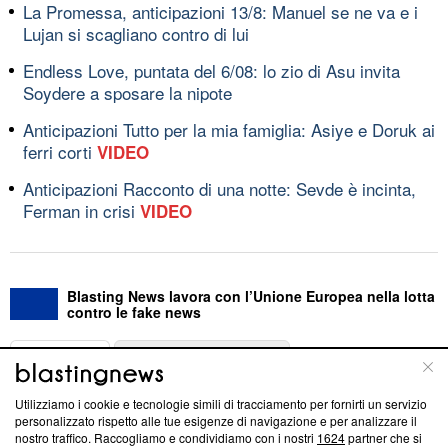
La Promessa, anticipazioni 13/8: Manuel se ne va e i
Lujan si scagliano contro di lui
Endless Love, puntata del 6/08: lo zio di Asu invita
Soydere a sposare la nipote
Anticipazioni Tutto per la mia famiglia: Asiye e Doruk ai
ferri corti
VIDEO
Anticipazioni Racconto di una notte: Sevde è incinta,
Ferman in crisi
VIDEO
Blasting News lavora con l’Unione Europea nella lotta
contro le fake news
ABOUT
LINEA EDITORIALE
Utilizziamo i cookie e tecnologie simili di tracciamento per fornirti un servizio
Questa sezione offre informazioni trasparenti su Blasting
personalizzato rispetto alle tue esigenze di navigazione e per analizzare il
nostro traffico. Raccogliamo e condividiamo con i nostri
1624
partner che si
News, sui nostri processi editoriali e su come ci impegniamo a