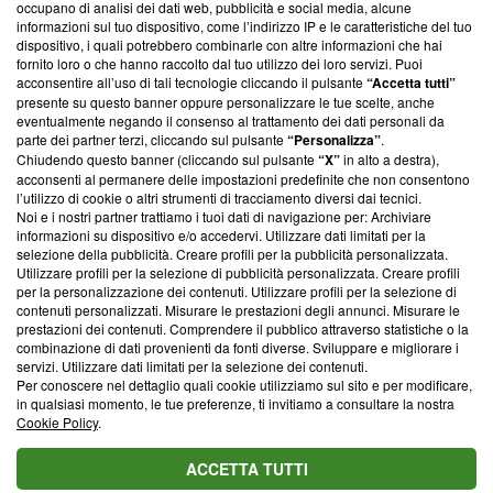
occupano di analisi dei dati web, pubblicità e social media, alcune
creare news di qualità. Inoltre, afferma la nostra aderenza a
informazioni sul tuo dispositivo, come l’indirizzo IP e le caratteristiche del tuo
‘Trust Project - News with Integrity’
Blasting News non è
dispositivo, i quali potrebbero combinarle con altre informazioni che hai
ancora membro del programma, ma ha richiesto di farne
fornito loro o che hanno raccolto dal tuo utilizzo dei loro servizi. Puoi
parte; Trust Project non ha ancora effettuato una verifica di
acconsentire all’uso di tali tecnologie cliccando il pulsante
“Accetta tutti”
conformità agli standard.
presente su questo banner oppure personalizzare le tue scelte, anche
eventualmente negando il consenso al trattamento dei dati personali da
parte dei partner terzi, cliccando sul pulsante
“Personalizza”
.
Su di noi
Chiudendo questo banner (cliccando sul pulsante
“X”
in alto a destra),
acconsenti al permanere delle impostazioni predefinite che non consentono
Team editoriale
l’utilizzo di cookie o altri strumenti di tracciamento diversi dai tecnici.
Noi e i nostri partner trattiamo i tuoi dati di navigazione per: Archiviare
Corporate
informazioni su dispositivo e/o accedervi. Utilizzare dati limitati per la
selezione della pubblicità. Creare profili per la pubblicità personalizzata.
Redazione
Utilizzare profili per la selezione di pubblicità personalizzata. Creare profili
per la personalizzazione dei contenuti. Utilizzare profili per la selezione di
Informativa Privacy
contenuti personalizzati. Misurare le prestazioni degli annunci. Misurare le
prestazioni dei contenuti. Comprendere il pubblico attraverso statistiche o la
Cookie Policy
combinazione di dati provenienti da fonti diverse. Sviluppare e migliorare i
servizi. Utilizzare dati limitati per la selezione dei contenuti.
Blasting SA, IDI CHE-247.845.224, Via Carlo Frasca, 3 - 6900
Per conoscere nel dettaglio quali cookie utilizziamo sul sito e per modificare,
Lugano (Svizzera) Tel:
+39 0690258937
in qualsiasi momento, le tue preferenze, ti invitiamo a consultare la nostra
Cookie Policy
.
© 2026 Blasting News
ACCETTA TUTTI