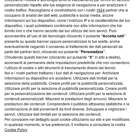
Questa sezione offre informazioni trasparenti su Blasting
personalizzato rispetto alle tue esigenze di navigazione e per analizzare il
nostro traffico. Raccogliamo e condividiamo con i nostri
1624
partner che si
News, sui nostri processi editoriali e su come ci impegniamo a
occupano di analisi dei dati web, pubblicità e social media, alcune
creare news di qualità. Inoltre, afferma la nostra aderenza a
informazioni sul tuo dispositivo, come l’indirizzo IP e le caratteristiche del tuo
‘Trust Project - News with Integrity’
Blasting News non è
dispositivo, i quali potrebbero combinarle con altre informazioni che hai
ancora membro del programma, ma ha richiesto di farne
fornito loro o che hanno raccolto dal tuo utilizzo dei loro servizi. Puoi
parte; Trust Project non ha ancora effettuato una verifica di
acconsentire all’uso di tali tecnologie cliccando il pulsante
“Accetta tutti”
conformità agli standard.
presente su questo banner oppure personalizzare le tue scelte, anche
eventualmente negando il consenso al trattamento dei dati personali da
parte dei partner terzi, cliccando sul pulsante
“Personalizza”
.
Su di noi
Chiudendo questo banner (cliccando sul pulsante
“X”
in alto a destra),
acconsenti al permanere delle impostazioni predefinite che non consentono
Team editoriale
l’utilizzo di cookie o altri strumenti di tracciamento diversi dai tecnici.
Noi e i nostri partner trattiamo i tuoi dati di navigazione per: Archiviare
Corporate
informazioni su dispositivo e/o accedervi. Utilizzare dati limitati per la
selezione della pubblicità. Creare profili per la pubblicità personalizzata.
Redazione
Utilizzare profili per la selezione di pubblicità personalizzata. Creare profili
per la personalizzazione dei contenuti. Utilizzare profili per la selezione di
Informativa Privacy
contenuti personalizzati. Misurare le prestazioni degli annunci. Misurare le
prestazioni dei contenuti. Comprendere il pubblico attraverso statistiche o la
Cookie Policy
combinazione di dati provenienti da fonti diverse. Sviluppare e migliorare i
servizi. Utilizzare dati limitati per la selezione dei contenuti.
Blasting SA, IDI CHE-247.845.224, Via Carlo Frasca, 3 - 6900
Per conoscere nel dettaglio quali cookie utilizziamo sul sito e per modificare,
Lugano (Svizzera) Tel:
+39 0690258937
in qualsiasi momento, le tue preferenze, ti invitiamo a consultare la nostra
Cookie Policy
.
© 2026 Blasting News