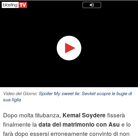
Video del Giorno:
Spoiler My sweet lie: Sevket scopre le bugie di
sua figlia
Dopo molta titubanza,
fisserà
Kemal Soydere
finalmente la
e lo
data del matrimonio con Asu
farà dopo essersi erroneamente convinto di non