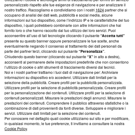
Questa sezione offre informazioni trasparenti su Blasting
personalizzato rispetto alle tue esigenze di navigazione e per analizzare il
nostro traffico. Raccogliamo e condividiamo con i nostri
1624
partner che si
News, sui nostri processi editoriali e su come ci impegniamo a
occupano di analisi dei dati web, pubblicità e social media, alcune
creare news di qualità. Inoltre, afferma la nostra aderenza a
informazioni sul tuo dispositivo, come l’indirizzo IP e le caratteristiche del tuo
‘Trust Project - News with Integrity’
Blasting News non è
dispositivo, i quali potrebbero combinarle con altre informazioni che hai
ancora membro del programma, ma ha richiesto di farne
fornito loro o che hanno raccolto dal tuo utilizzo dei loro servizi. Puoi
parte; Trust Project non ha ancora effettuato una verifica di
acconsentire all’uso di tali tecnologie cliccando il pulsante
“Accetta tutti”
conformità agli standard.
presente su questo banner oppure personalizzare le tue scelte, anche
eventualmente negando il consenso al trattamento dei dati personali da
parte dei partner terzi, cliccando sul pulsante
“Personalizza”
.
Su di noi
Chiudendo questo banner (cliccando sul pulsante
“X”
in alto a destra),
acconsenti al permanere delle impostazioni predefinite che non consentono
Team editoriale
l’utilizzo di cookie o altri strumenti di tracciamento diversi dai tecnici.
Noi e i nostri partner trattiamo i tuoi dati di navigazione per: Archiviare
Corporate
informazioni su dispositivo e/o accedervi. Utilizzare dati limitati per la
selezione della pubblicità. Creare profili per la pubblicità personalizzata.
Redazione
Utilizzare profili per la selezione di pubblicità personalizzata. Creare profili
per la personalizzazione dei contenuti. Utilizzare profili per la selezione di
Informativa Privacy
contenuti personalizzati. Misurare le prestazioni degli annunci. Misurare le
prestazioni dei contenuti. Comprendere il pubblico attraverso statistiche o la
Cookie Policy
combinazione di dati provenienti da fonti diverse. Sviluppare e migliorare i
servizi. Utilizzare dati limitati per la selezione dei contenuti.
Blasting SA, IDI CHE-247.845.224, Via Carlo Frasca, 3 - 6900
Per conoscere nel dettaglio quali cookie utilizziamo sul sito e per modificare,
Lugano (Svizzera) Tel:
+39 0690258937
in qualsiasi momento, le tue preferenze, ti invitiamo a consultare la nostra
Cookie Policy
.
© 2026 Blasting News