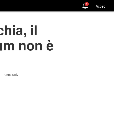
2
Accedi
hia, il
lum non è