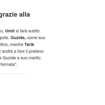
razie alla
to,
si farà subito
Umit
ipote.
come suo
Guzide,
sitivo, mentre
Tarik
 andrà a fare il prelievo
re Guzide e suo marito:
fermata".