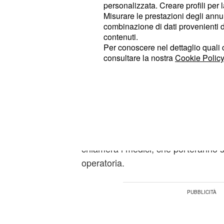
personalizzata. Creare profili per 
anche Tolga correrà al capezzale de
Misurare le prestazioni degli annun
le dichiarerà tutto il suo amore. Il 
combinazione di dati provenienti da 
trattenere le lacrime e spiegherà a
contenuti.
Per conoscere nel dettaglio quali c
tornare indietro tutto sarebbe stato 
consultare la nostra
Cookie Policy
avrebbe perdonato il bacio con 
perderla. Oylum non potrà sentire l
sarà ancora sedata, ma lui sentirà i
tutto l'amore che prova e le prende
in panico quando vedrà che il letto 
sangue: c'è un'emorragia in corso. I
chiamerà i medici, che porteranno su
operatoria.