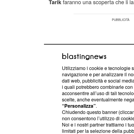
faranno una scoperta che li l
Tarik
Utilizziamo i cookie e tecnologie s
navigazione e per analizzare il no
dati web, pubblicità e social media,
i quali potrebbero combinarle con a
acconsentire all’uso di tali tecnol
scelte, anche eventualmente negand
“Personalizza”
.
Chiudendo questo banner (clicca
non consentono l’utilizzo di cookie 
Tutto avrà inizio quando
fini
Oylum
Noi e i nostri partner trattiamo i t
ospedale dopo un incidente con l'aut
limitati per la selezione della pubb