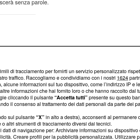
ascerà senza parole.
imili di tracciamento per fornirti un servizio personalizzato rispe
stro traffico. Raccogliamo e condividiamo con i nostri
1624
partn
 alcune informazioni sul tuo dispositivo, come l’indirizzo IP e le 
ltre informazioni che hai fornito loro o che hanno raccolto dal tuo
ogie cliccando il pulsante
“Accetta tutti”
presente su questo ban
o il consenso al trattamento dei dati personali da parte dei par
ndo sul pulsante
“X”
in alto a destra), acconsenti al permanere 
o altri strumenti di tracciamento diversi dai tecnici.
rà in gravi condizioni in
uoi dati di navigazione per: Archiviare informazioni su dispositivo 
o. Per l'occasione,
licità. Creare profili per la pubblicità personalizzata. Utilizzare p