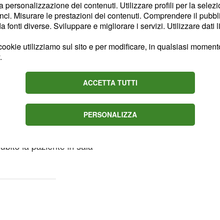
la personalizzazione dei contenuti. Utilizzare profili per la selez
lla ragazza e finalmente
ci. Misurare le prestazioni dei contenuti. Comprendere il pubblic
ragazzo non potrà
fonti diverse. Sviluppare e migliorare i servizi. Utilizzare dati l
 Oylum che se potesse
ookie utilizziamo sul sito e per modificare, in qualsiasi momento,
diverso tra loro e
lui
.
pur di non
Behram
e parole di
perché
Tolga
ACCETTA TUTTI
l bisogno di esprimere
rà la mano. Tolga andrà
PERSONALIZZA
di Oylum è pieno di
n lacrime, il ragazzo
bito la paziente in sala