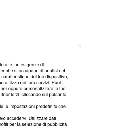
tto alle tue esigenze di
er che si occupano di analisi dei
caratteristiche del tuo dispositivo,
 utilizzo dei loro servizi. Puoi
ner oppure personalizzare le tue
tner terzi, cliccando sul pulsante
delle impostazioni predefinite che
e/o accedervi. Utilizzare dati
rofili per la selezione di pubblicità