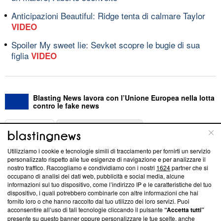
Anticipazioni Beautiful: Ridge tenta di calmare Taylor
VIDEO
Spoiler My sweet lie: Sevket scopre le bugie di sua
figlia
VIDEO
Blasting News lavora con l’Unione Europea nella lotta
contro le fake news
ABOUT
LINEA EDITORIALE
Utilizziamo i cookie e tecnologie simili di tracciamento per fornirti un servizio
Questa sezione offre informazioni trasparenti su Blasting
personalizzato rispetto alle tue esigenze di navigazione e per analizzare il
nostro traffico. Raccogliamo e condividiamo con i nostri
1624
partner che si
News, sui nostri processi editoriali e su come ci impegniamo a
occupano di analisi dei dati web, pubblicità e social media, alcune
creare news di qualità. Inoltre, afferma la nostra aderenza a
informazioni sul tuo dispositivo, come l’indirizzo IP e le caratteristiche del tuo
‘Trust Project - News with Integrity’
Blasting News non è
dispositivo, i quali potrebbero combinarle con altre informazioni che hai
ancora membro del programma, ma ha richiesto di farne
fornito loro o che hanno raccolto dal tuo utilizzo dei loro servizi. Puoi
parte; Trust Project non ha ancora effettuato una verifica di
acconsentire all’uso di tali tecnologie cliccando il pulsante
“Accetta tutti”
conformità agli standard.
presente su questo banner oppure personalizzare le tue scelte, anche