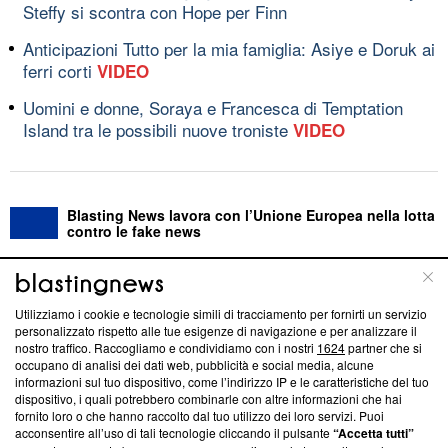
Steffy si scontra con Hope per Finn
Anticipazioni Tutto per la mia famiglia: Asiye e Doruk ai
ferri corti
VIDEO
Uomini e donne, Soraya e Francesca di Temptation
Island tra le possibili nuove troniste
VIDEO
Blasting News lavora con l’Unione Europea nella lotta
contro le fake news
ABOUT
LINEA EDITORIALE
Utilizziamo i cookie e tecnologie simili di tracciamento per fornirti un servizio
personalizzato rispetto alle tue esigenze di navigazione e per analizzare il
Questa sezione offre informazioni trasparenti su Blasting
nostro traffico. Raccogliamo e condividiamo con i nostri
1624
partner che si
News, sui nostri processi editoriali e su come ci impegniamo a
occupano di analisi dei dati web, pubblicità e social media, alcune
creare news di qualità. Inoltre, afferma la nostra aderenza a
informazioni sul tuo dispositivo, come l’indirizzo IP e le caratteristiche del tuo
‘Trust Project - News with Integrity’
Blasting News non è
dispositivo, i quali potrebbero combinarle con altre informazioni che hai
fornito loro o che hanno raccolto dal tuo utilizzo dei loro servizi. Puoi
ancora membro del programma, ma ha richiesto di farne
acconsentire all’uso di tali tecnologie cliccando il pulsante
“Accetta tutti”
parte; Trust Project non ha ancora effettuato una verifica di