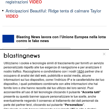
registrazioni
VIDEO
Anticipazioni Beautiful: Ridge tenta di calmare Taylor
VIDEO
Blasting News lavora con l’Unione Europea nella lotta
contro le fake news
ABOUT
LINEA EDITORIALE
Utilizziamo i cookie e tecnologie simili di tracciamento per fornirti un servizio
Questa sezione offre informazioni trasparenti su Blasting
personalizzato rispetto alle tue esigenze di navigazione e per analizzare il
nostro traffico. Raccogliamo e condividiamo con i nostri
1624
partner che si
News, sui nostri processi editoriali e su come ci impegniamo a
occupano di analisi dei dati web, pubblicità e social media, alcune
creare news di qualità. Inoltre, afferma la nostra aderenza a
informazioni sul tuo dispositivo, come l’indirizzo IP e le caratteristiche del tuo
‘Trust Project - News with Integrity’
Blasting News non è
dispositivo, i quali potrebbero combinarle con altre informazioni che hai
ancora membro del programma, ma ha richiesto di farne
fornito loro o che hanno raccolto dal tuo utilizzo dei loro servizi. Puoi
parte; Trust Project non ha ancora effettuato una verifica di
acconsentire all’uso di tali tecnologie cliccando il pulsante
“Accetta tutti”
conformità agli standard.
presente su questo banner oppure personalizzare le tue scelte, anche
eventualmente negando il consenso al trattamento dei dati personali da
parte dei partner terzi, cliccando sul pulsante
“Personalizza”
.
Su di noi
Chiudendo questo banner (cliccando sul pulsante
in alto a destra),