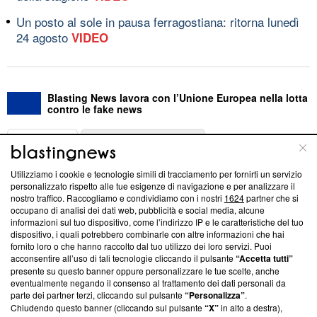
Un posto al sole in pausa ferragostiana: ritorna lunedì
24 agosto
VIDEO
Blasting News lavora con l’Unione Europea nella lotta
contro le fake news
ABOUT
LINEA EDITORIALE
Utilizziamo i cookie e tecnologie simili di tracciamento per fornirti un servizio
Questa sezione offre informazioni trasparenti su Blasting
personalizzato rispetto alle tue esigenze di navigazione e per analizzare il
nostro traffico. Raccogliamo e condividiamo con i nostri
1624
partner che si
News, sui nostri processi editoriali e su come ci impegniamo a
occupano di analisi dei dati web, pubblicità e social media, alcune
creare news di qualità. Inoltre, afferma la nostra aderenza a
informazioni sul tuo dispositivo, come l’indirizzo IP e le caratteristiche del tuo
‘Trust Project - News with Integrity’
Blasting News non è
dispositivo, i quali potrebbero combinarle con altre informazioni che hai
ancora membro del programma, ma ha richiesto di farne
fornito loro o che hanno raccolto dal tuo utilizzo dei loro servizi. Puoi
parte; Trust Project non ha ancora effettuato una verifica di
acconsentire all’uso di tali tecnologie cliccando il pulsante
“Accetta tutti”
conformità agli standard.
presente su questo banner oppure personalizzare le tue scelte, anche
eventualmente negando il consenso al trattamento dei dati personali da
parte dei partner terzi, cliccando sul pulsante
“Personalizza”
.
Su di noi
Chiudendo questo banner (cliccando sul pulsante
“X”
in alto a destra),