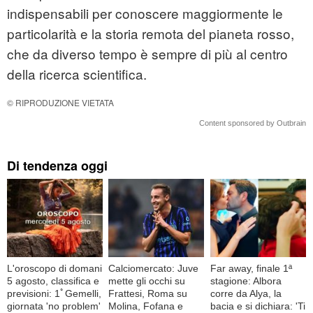
indispensabili per conoscere maggiormente le
particolarità e la storia remota del pianeta rosso,
che da diverso tempo è sempre di più al centro
della ricerca scientifica.
© RIPRODUZIONE VIETATA
Content sponsored by Outbrain
Di tendenza oggi
L'oroscopo di domani
Calciomercato: Juve
Far away, finale 1ª
5 agosto, classifica e
mette gli occhi su
stagione: Albora
previsioni: 1ﾟGemelli,
Frattesi, Roma su
corre da Alya, la
giornata 'no problem'
Molina, Fofana e
bacia e si dichiara: 'Ti