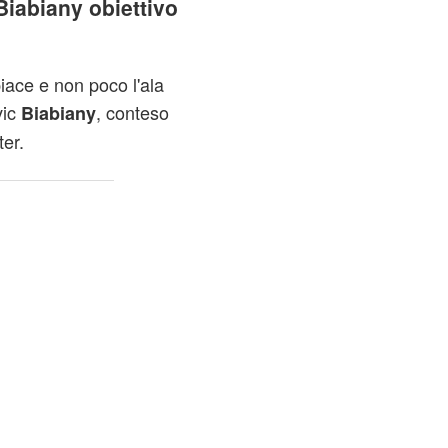
iabiany obiettivo
ace e non poco l'ala
vic
, conteso
Biabiany
ter.