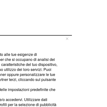
tto alle tue esigenze di
er che si occupano di analisi dei
caratteristiche del tuo dispositivo,
 utilizzo dei loro servizi. Puoi
ner oppure personalizzare le tue
tner terzi, cliccando sul pulsante
delle impostazioni predefinite che
e/o accedervi. Utilizzare dati
rofili per la selezione di pubblicità