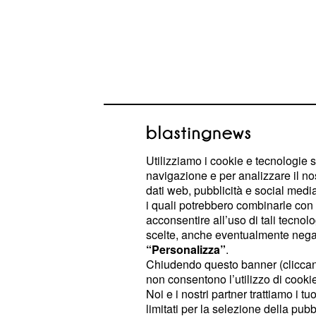
Utilizziamo i cookie e tecnologie s
navigazione e per analizzare il no
dati web, pubblicità e social media,
La trattativa si è ancora più compli
i quali potrebbero combinarle con a
giorni firmerà il rinnovo con i blanc
acconsentire all’uso di tali tecnol
diverso per
: il
Casemiro
calciomer
scelte, anche eventualmente negand
“Personalizza”
.
essere ulteriormente ravvivato dall'a
Chiudendo questo banner (clicca
corte di Inzaghi. Anche ad Ancelotti 
non consentono l’utilizzo di cookie 
brasiliano classe 92 si accasi al Mila
Noi e i nostri partner trattiamo i t
limitati per la selezione della pubb
può decollare velocemente. La form