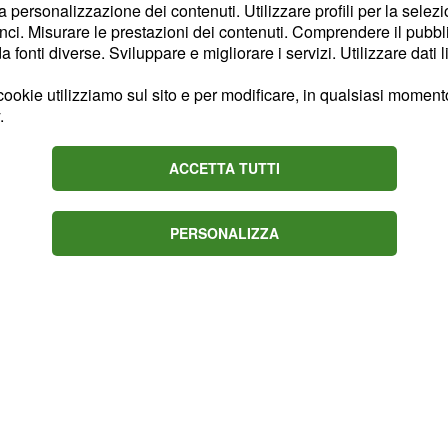
la personalizzazione dei contenuti. Utilizzare profili per la selez
o a 6 milioni di euro, ma la
ci. Misurare le prestazioni dei contenuti. Comprendere il pubblic
sto che Casemiro ha le
fonti diverse. Sviluppare e migliorare i servizi. Utilizzare dati l
.
ookie utilizziamo sul sito e per modificare, in qualsiasi momento,
.
Kakà sul punto di
ACCETTA TUTTI
cono anche di una
PERSONALIZZA