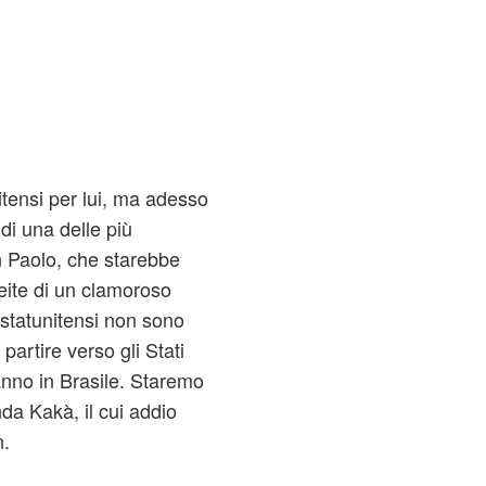
itensi per lui, ma adesso
 di una delle più
n Paolo, che starebbe
eite di un clamoroso
e statunitensi non sono
artire verso gli Stati
anno in Brasile. Staremo
da Kakà, il cui addio
n.