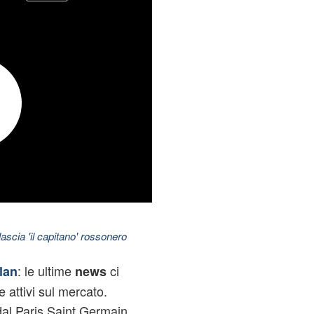
ascia 'il capitano' rossonero
: le ultime
ci
lan
news
 attivi sul mercato.
al Paris Saint Germain,