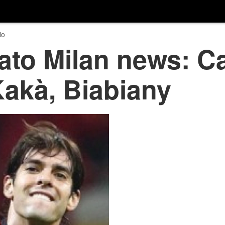
io
ato Milan news: C
Kakà, Biabiany