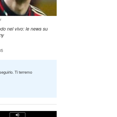
i
ndo nel vivo: le news su
ny
35
seguirlo. Ti terremo