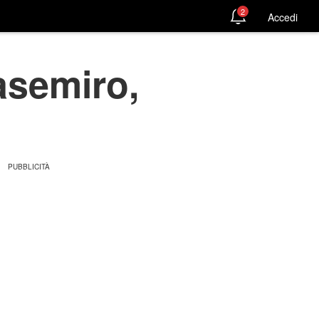
2
Accedi
asemiro,