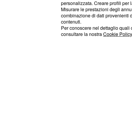
personalizzata. Creare profili per 
prestito con diritto di riscatto fissat
Misurare le prestazioni degli annun
dirigenza rossonera è titubante, vi
combinazione di dati provenienti da 
contenuti.
identiche caratteristiche di De Jong
Per conoscere nel dettaglio quali c
consultare la nostra
Cookie Policy
Calciomercato Milan news, 
partire?
Le ultime
sui rossoneri ci di
news
possibile partenza di Ricardo
.
Kakà