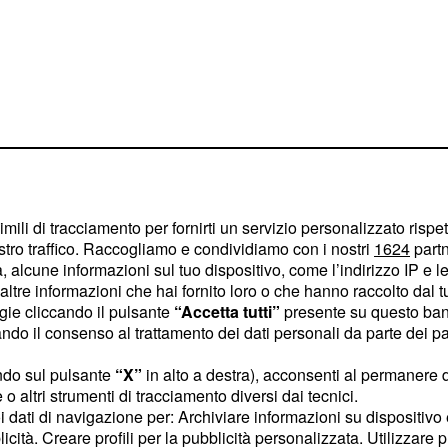
imili di tracciamento per fornirti un servizio personalizzato rispe
stro traffico. Raccogliamo e condividiamo con i nostri
1624
partn
 alcune informazioni sul tuo dispositivo, come l’indirizzo IP e le 
cata, dato che Coentrao a
ltre informazioni che hai fornito loro o che hanno raccolto dal tuo
os. Discorso totalmente
ogie cliccando il pulsante
“Accetta tutti”
presente su questo ban
del
potrebbe
cato
Milan
o il consenso al trattamento dei dati personali da parte dei par
rrivo del brasiliano alla
ndo sul pulsante
“X”
in alto a destra), acconsenti al permanere 
fa piacere che il
o altri strumenti di tracciamento diversi dai tecnici.
n, pertanto la trattativa
uoi dati di navigazione per: Archiviare informazioni su dispositivo 
licità. Creare profili per la pubblicità personalizzata. Utilizzare p
ula sarebbe quella del