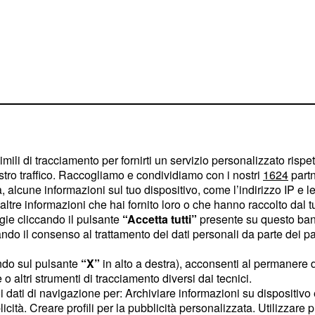
imili di tracciamento per fornirti un servizio personalizzato rispe
stro traffico. Raccogliamo e condividiamo con i nostri
1624
partn
 alcune informazioni sul tuo dispositivo, come l’indirizzo IP e le 
ltre informazioni che hai fornito loro o che hanno raccolto dal tuo
ogie cliccando il pulsante
“Accetta tutti”
presente su questo ban
da si delineeranno gli
o il consenso al trattamento dei dati personali da parte dei par
di Serie A. Una vittoria
ndo sul pulsante
“X”
in alto a destra), acconsenti al permanere 
fine ai sogni scudetto
o altri strumenti di tracciamento diversi dai tecnici.
scussione anche il
uoi dati di navigazione per: Archiviare informazioni su dispositivo 
licità. Creare profili per la pubblicità personalizzata. Utilizzare p
si torna in campo,
o