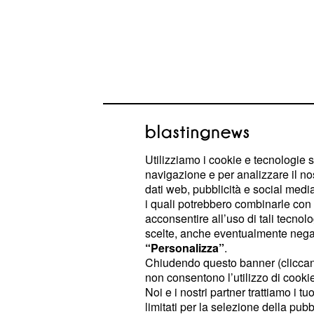
Utilizziamo i cookie e tecnologie s
navigazione e per analizzare il no
dati web, pubblicità e social media,
i quali potrebbero combinarle con a
acconsentire all’uso di tali tecnol
Dall'esito di questa affascinante sfi
scelte, anche eventualmente negand
“Personalizza”
.
obiettivi della Roma nel campionato 
Chiudendo questo banner (clicca
dei bianconeri non solo metterebbe 
non consentono l’utilizzo di cookie 
della Roma, ma ne metterebbe in di
Noi e i nostri partner trattiamo i t
limitati per la selezione della pubb
secondo posto.
Domenica 8 marz