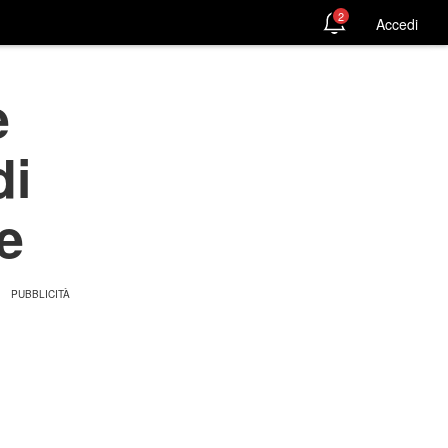
2
Accedi
e
di
e