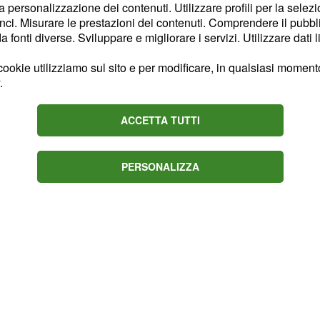
la personalizzazione dei contenuti. Utilizzare profili per la selez
spite del
Chievo Verona
ci. Misurare le prestazioni dei contenuti. Comprendere il pubblic
e ostico per i
fonti diverse. Sviluppare e migliorare i servizi. Utilizzare dati l
tare e ci sarà il derby di
ookie utilizziamo sul sito e per modificare, in qualsiasi momento,
, si scende in campo
oma
.
ta clemente ed agli
 della squadre accreditate
ACCETTA TUTTI
ardi,
,
lunedì 16 marzo
PERSONALIZZA