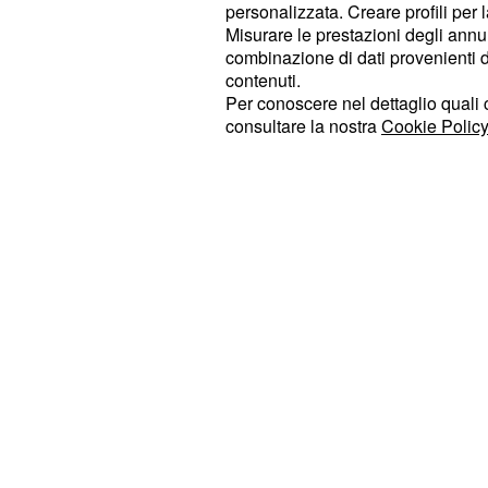
personalizzata. Creare profili per 
questa volta la banda Garcia sarà o
Misurare le prestazioni degli annun
al Bentegodi. Uno stadio storicament
combinazione di dati provenienti da 
contenuti.
giallorossi. Neanche il tempo di rifia
Per conoscere nel dettaglio quali c
Europa League tra
Fiorentina e R
consultare la nostra
Cookie Policy
L'urna non è sta
giovedì 12 marzo.
ottavi toglierà al calcio italiano una
alla vittoria finale. Pochi giorni più t
sarà la volta di
.
Roma-Sampdoria