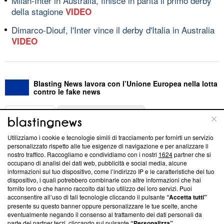
Milan-Inter in Australia, finisce in parità il primo derby
della stagione
VIDEO
Dimarco-Diouf, l'Inter vince il derby d'Italia in Australia
VIDEO
Blasting News lavora con l’Unione Europea nella lotta
contro le fake news
ABOUT
LINEA EDITORIALE
Utilizziamo i cookie e tecnologie simili di tracciamento per fornirti un servizio
Questa sezione offre informazioni trasparenti su Blasting
personalizzato rispetto alle tue esigenze di navigazione e per analizzare il
nostro traffico. Raccogliamo e condividiamo con i nostri
1624
partner che si
News, sui nostri processi editoriali e su come ci impegniamo a
occupano di analisi dei dati web, pubblicità e social media, alcune
creare news di qualità. Inoltre, afferma la nostra aderenza a
informazioni sul tuo dispositivo, come l’indirizzo IP e le caratteristiche del tuo
‘Trust Project - News with Integrity’
Blasting News non è
dispositivo, i quali potrebbero combinarle con altre informazioni che hai
ancora membro del programma, ma ha richiesto di farne
fornito loro o che hanno raccolto dal tuo utilizzo dei loro servizi. Puoi
parte; Trust Project non ha ancora effettuato una verifica di
acconsentire all’uso di tali tecnologie cliccando il pulsante
“Accetta tutti”
conformità agli standard.
presente su questo banner oppure personalizzare le tue scelte, anche
eventualmente negando il consenso al trattamento dei dati personali da
parte dei partner terzi, cliccando sul pulsante
“Personalizza”
.