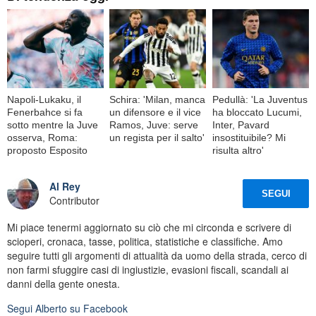
Napoli-Lukaku, il
Schira: 'Milan, manca
Pedullà: 'La Juventus
Fenerbahce si fa
un difensore e il vice
ha bloccato Lucumi,
sotto mentre la Juve
Ramos, Juve: serve
Inter, Pavard
osserva, Roma:
un regista per il salto'
insostituibile? Mi
proposto Esposito
risulta altro'
Al Rey
SEGUI
Contributor
Mi piace tenermi aggiornato su ciò che mi circonda e scrivere di
scioperi, cronaca, tasse, politica, statistiche e classifiche. Amo
seguire tutti gli argomenti di attualità da uomo della strada, cerco di
non farmi sfuggire casi di ingiustizie, evasioni fiscali, scandali ai
danni della gente onesta.
Segui
Alberto
su Facebook