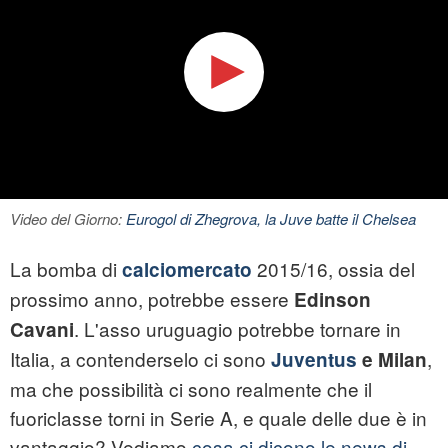
Video del Giorno:
Eurogol di Zhegrova, la Juve batte il Chelsea
La bomba di
2015/16, ossia del
calciomercato
prossimo anno, potrebbe essere
Edinson
. L'asso uruguagio potrebbe tornare in
Cavani
Italia, a contenderselo ci sono
,
Juventus
e Milan
ma che possibilità ci sono realmente che il
fuoriclasse torni in Serie A, e quale delle due è in
vantaggio? Vediamo
cosa ci dicono le news di