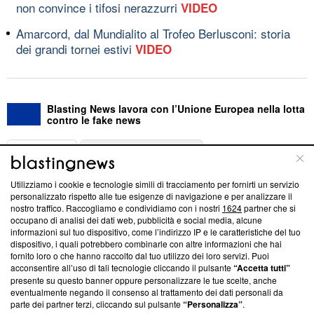
non convince i tifosi nerazzurri
VIDEO
Amarcord, dal Mundialito al Trofeo Berlusconi: storia
dei grandi tornei estivi
VIDEO
Blasting News lavora con l’Unione Europea nella lotta
contro le fake news
ABOUT
LINEA EDITORIALE
Utilizziamo i cookie e tecnologie simili di tracciamento per fornirti un servizio
Questa sezione offre informazioni trasparenti su Blasting
personalizzato rispetto alle tue esigenze di navigazione e per analizzare il
nostro traffico. Raccogliamo e condividiamo con i nostri
1624
partner che si
News, sui nostri processi editoriali e su come ci impegniamo a
occupano di analisi dei dati web, pubblicità e social media, alcune
creare news di qualità. Inoltre, afferma la nostra aderenza a
informazioni sul tuo dispositivo, come l’indirizzo IP e le caratteristiche del tuo
‘Trust Project - News with Integrity’
Blasting News non è
dispositivo, i quali potrebbero combinarle con altre informazioni che hai
ancora membro del programma, ma ha richiesto di farne
fornito loro o che hanno raccolto dal tuo utilizzo dei loro servizi. Puoi
parte; Trust Project non ha ancora effettuato una verifica di
acconsentire all’uso di tali tecnologie cliccando il pulsante
“Accetta tutti”
conformità agli standard.
presente su questo banner oppure personalizzare le tue scelte, anche
eventualmente negando il consenso al trattamento dei dati personali da
parte dei partner terzi, cliccando sul pulsante
“Personalizza”
.
Su di noi