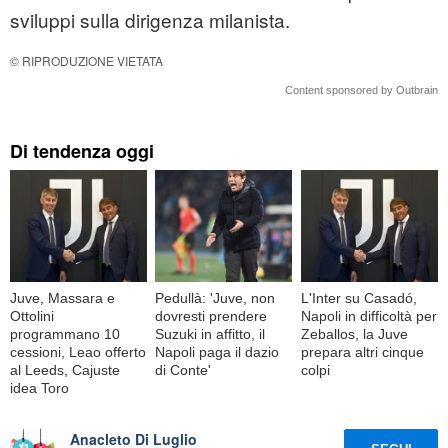
sviluppi sulla dirigenza milanista.
© RIPRODUZIONE VIETATA
Content sponsored by Outbrain
Di tendenza oggi
Juve, Massara e
Pedullà: 'Juve, non
L'Inter su Casadó,
Ottolini
dovresti prendere
Napoli in difficoltà per
programmano 10
Suzuki in affitto, il
Zeballos, la Juve
cessioni, Leao offerto
Napoli paga il dazio
prepara altri cinque
al Leeds, Cajuste
di Conte'
colpi
idea Toro
Anacleto Di Luglio