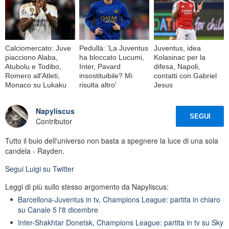
Calciomercato: Juve
Pedullà: 'La Juventus
Juventus, idea
piacciono Alaba,
ha bloccato Lucumi,
Kolasinac per la
Atubolu e Todibo,
Inter, Pavard
difesa, Napoli,
Romero all'Atleti,
insostituibile? Mi
contatti con Gabriel
Monaco su Lukaku
risulta altro'
Jesus
Napyliscus
SEGUI
Contributor
Tutto il buio dell'universo non basta a spegnere la luce di una sola
candela - Rayden.
Segui
Luigi
su Twitter
Leggi di più sullo stesso argomento da Napyliscus:
Barcellona-Juventus in tv, Champions League: partita in chiaro
su Canale 5 l'8 dicembre
Inter-Shakhtar Donetsk, Champions League: partita in tv su Sky