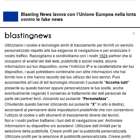
Blasting News lavora con l’Unione Europea nella lotta
contro le fake news
ABOUT
LINEA EDITORIALE
Utilizziamo i cookie e tecnologie simili di tracciamento per fornirti un servizio
personalizzato rispetto alle tue esigenze di navigazione e per analizzare il
Questa sezione offre informazioni trasparenti su Blasting
nostro traffico. Raccogliamo e condividiamo con i nostri
1624
partner che si
News, sui nostri processi editoriali e su come ci impegniamo a
occupano di analisi dei dati web, pubblicità e social media, alcune
creare news di qualità. Inoltre, afferma la nostra aderenza a
informazioni sul tuo dispositivo, come l’indirizzo IP e le caratteristiche del tuo
‘Trust Project - News with Integrity’
Blasting News non è
dispositivo, i quali potrebbero combinarle con altre informazioni che hai
fornito loro o che hanno raccolto dal tuo utilizzo dei loro servizi. Puoi
ancora membro del programma, ma ha richiesto di farne
acconsentire all’uso di tali tecnologie cliccando il pulsante
“Accetta tutti”
parte; Trust Project non ha ancora effettuato una verifica di
presente su questo banner oppure personalizzare le tue scelte, anche
conformità agli standard.
eventualmente negando il consenso al trattamento dei dati personali da
parte dei partner terzi, cliccando sul pulsante
“Personalizza”
.
Su di noi
Chiudendo questo banner (cliccando sul pulsante
“X”
in alto a destra),
acconsenti al permanere delle impostazioni predefinite che non consentono
Team editoriale
l’utilizzo di cookie o altri strumenti di tracciamento diversi dai tecnici.
Noi e i nostri partner trattiamo i tuoi dati di navigazione per: Archiviare
Corporate
informazioni su dispositivo e/o accedervi. Utilizzare dati limitati per la
selezione della pubblicità. Creare profili per la pubblicità personalizzata.
Redazione
Utilizzare profili per la selezione di pubblicità personalizzata. Creare profili