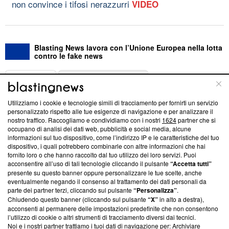
non convince i tifosi nerazzurri
VIDEO
Blasting News lavora con l’Unione Europea nella lotta
contro le fake news
ABOUT
LINEA EDITORIALE
Utilizziamo i cookie e tecnologie simili di tracciamento per fornirti un servizio
Questa sezione offre informazioni trasparenti su Blasting
personalizzato rispetto alle tue esigenze di navigazione e per analizzare il
nostro traffico. Raccogliamo e condividiamo con i nostri
1624
partner che si
News, sui nostri processi editoriali e su come ci impegniamo a
occupano di analisi dei dati web, pubblicità e social media, alcune
creare news di qualità. Inoltre, afferma la nostra aderenza a
informazioni sul tuo dispositivo, come l’indirizzo IP e le caratteristiche del tuo
‘Trust Project - News with Integrity’
Blasting News non è
dispositivo, i quali potrebbero combinarle con altre informazioni che hai
ancora membro del programma, ma ha richiesto di farne
fornito loro o che hanno raccolto dal tuo utilizzo dei loro servizi. Puoi
parte; Trust Project non ha ancora effettuato una verifica di
acconsentire all’uso di tali tecnologie cliccando il pulsante
“Accetta tutti”
conformità agli standard.
presente su questo banner oppure personalizzare le tue scelte, anche
eventualmente negando il consenso al trattamento dei dati personali da
parte dei partner terzi, cliccando sul pulsante
“Personalizza”
.
Su di noi
Chiudendo questo banner (cliccando sul pulsante
“X”
in alto a destra),
acconsenti al permanere delle impostazioni predefinite che non consentono
Team editoriale
l’utilizzo di cookie o altri strumenti di tracciamento diversi dai tecnici.
Noi e i nostri partner trattiamo i tuoi dati di navigazione per: Archiviare
Corporate