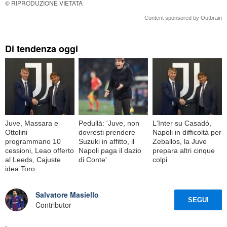
© RIPRODUZIONE VIETATA
Content sponsored by Outbrain
Di tendenza oggi
Juve, Massara e
Pedullà: 'Juve, non
L'Inter su Casadó,
Ottolini
dovresti prendere
Napoli in difficoltà per
programmano 10
Suzuki in affitto, il
Zeballos, la Juve
cessioni, Leao offerto
Napoli paga il dazio
prepara altri cinque
al Leeds, Cajuste
di Conte'
colpi
idea Toro
Salvatore Masiello
SEGUI
Contributor
.