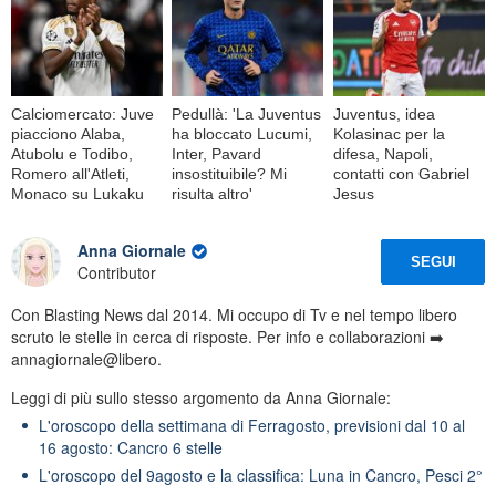
Calciomercato: Juve
Pedullà: 'La Juventus
Juventus, idea
piacciono Alaba,
ha bloccato Lucumi,
Kolasinac per la
Atubolu e Todibo,
Inter, Pavard
difesa, Napoli,
Romero all'Atleti,
insostituibile? Mi
contatti con Gabriel
Monaco su Lukaku
risulta altro'
Jesus
Anna Giornale
SEGUI
Contributor
Con Blasting News dal 2014. Mi occupo di Tv e nel tempo libero
scruto le stelle in cerca di risposte. Per info e collaborazioni ➡️
annagiornale@libero.
Leggi di più sullo stesso argomento da Anna Giornale:
L'oroscopo della settimana di Ferragosto, previsioni dal 10 al
16 agosto: Cancro 6 stelle
L'oroscopo del 9agosto e la classifica: Luna in Cancro, Pesci 2°