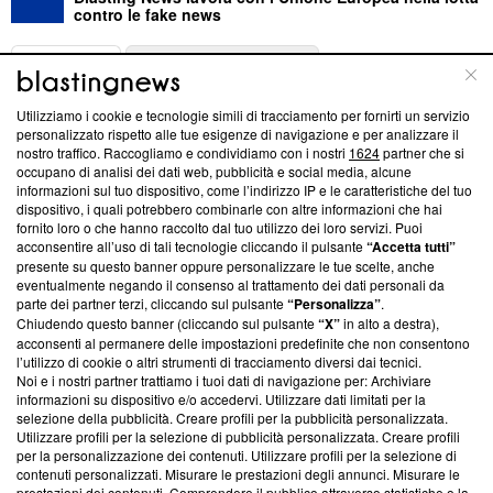
contro le fake news
ABOUT
LINEA EDITORIALE
Utilizziamo i cookie e tecnologie simili di tracciamento per fornirti un servizio
Questa sezione offre informazioni trasparenti su Blasting
personalizzato rispetto alle tue esigenze di navigazione e per analizzare il
nostro traffico. Raccogliamo e condividiamo con i nostri
1624
partner che si
News, sui nostri processi editoriali e su come ci impegniamo a
occupano di analisi dei dati web, pubblicità e social media, alcune
creare news di qualità. Inoltre, afferma la nostra aderenza a
informazioni sul tuo dispositivo, come l’indirizzo IP e le caratteristiche del tuo
‘Trust Project - News with Integrity’
Blasting News non è
dispositivo, i quali potrebbero combinarle con altre informazioni che hai
ancora membro del programma, ma ha richiesto di farne
fornito loro o che hanno raccolto dal tuo utilizzo dei loro servizi. Puoi
parte; Trust Project non ha ancora effettuato una verifica di
acconsentire all’uso di tali tecnologie cliccando il pulsante
“Accetta tutti”
conformità agli standard.
presente su questo banner oppure personalizzare le tue scelte, anche
eventualmente negando il consenso al trattamento dei dati personali da
parte dei partner terzi, cliccando sul pulsante
“Personalizza”
.
Su di noi
Chiudendo questo banner (cliccando sul pulsante
“X”
in alto a destra),
acconsenti al permanere delle impostazioni predefinite che non consentono
Team editoriale
l’utilizzo di cookie o altri strumenti di tracciamento diversi dai tecnici.
Noi e i nostri partner trattiamo i tuoi dati di navigazione per: Archiviare
Corporate
informazioni su dispositivo e/o accedervi. Utilizzare dati limitati per la
selezione della pubblicità. Creare profili per la pubblicità personalizzata.
Redazione
Utilizzare profili per la selezione di pubblicità personalizzata. Creare profili
per la personalizzazione dei contenuti. Utilizzare profili per la selezione di
Informativa Privacy
contenuti personalizzati. Misurare le prestazioni degli annunci. Misurare le
prestazioni dei contenuti. Comprendere il pubblico attraverso statistiche o la