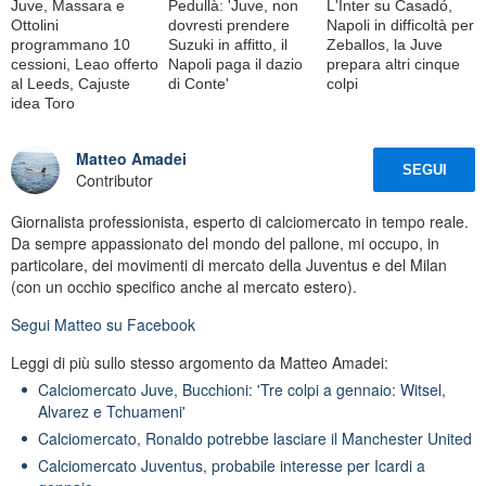
Juve, Massara e
Pedullà: 'Juve, non
L'Inter su Casadó,
Ottolini
dovresti prendere
Napoli in difficoltà per
programmano 10
Suzuki in affitto, il
Zeballos, la Juve
cessioni, Leao offerto
Napoli paga il dazio
prepara altri cinque
al Leeds, Cajuste
di Conte'
colpi
idea Toro
Matteo Amadei
SEGUI
Contributor
Giornalista professionista, esperto di calciomercato in tempo reale.
Da sempre appassionato del mondo del pallone, mi occupo, in
particolare, dei movimenti di mercato della Juventus e del Milan
(con un occhio specifico anche al mercato estero).
Segui
Matteo
su Facebook
Leggi di più sullo stesso argomento da Matteo Amadei:
Calciomercato Juve, Bucchioni: 'Tre colpi a gennaio: Witsel,
Alvarez e Tchuameni'
Calciomercato, Ronaldo potrebbe lasciare il Manchester United
Calciomercato Juventus, probabile interesse per Icardi a