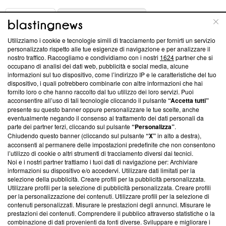
ABOUT
LINEA EDITORIALE
Utilizziamo i cookie e tecnologie simili di tracciamento per fornirti un servizio
Questa sezione offre informazioni trasparenti su Blasting
personalizzato rispetto alle tue esigenze di navigazione e per analizzare il
nostro traffico. Raccogliamo e condividiamo con i nostri
1624
partner che si
News, sui nostri processi editoriali e su come ci impegniamo a
occupano di analisi dei dati web, pubblicità e social media, alcune
creare news di qualità. Inoltre, afferma la nostra aderenza a
informazioni sul tuo dispositivo, come l’indirizzo IP e le caratteristiche del tuo
‘Trust Project - News with Integrity’
Blasting News non è
dispositivo, i quali potrebbero combinarle con altre informazioni che hai
ancora membro del programma, ma ha richiesto di farne
fornito loro o che hanno raccolto dal tuo utilizzo dei loro servizi. Puoi
parte; Trust Project non ha ancora effettuato una verifica di
acconsentire all’uso di tali tecnologie cliccando il pulsante
“Accetta tutti”
conformità agli standard.
presente su questo banner oppure personalizzare le tue scelte, anche
eventualmente negando il consenso al trattamento dei dati personali da
parte dei partner terzi, cliccando sul pulsante
“Personalizza”
.
Su di noi
Chiudendo questo banner (cliccando sul pulsante
“X”
in alto a destra),
acconsenti al permanere delle impostazioni predefinite che non consentono
Team editoriale
l’utilizzo di cookie o altri strumenti di tracciamento diversi dai tecnici.
Noi e i nostri partner trattiamo i tuoi dati di navigazione per: Archiviare
Corporate
informazioni su dispositivo e/o accedervi. Utilizzare dati limitati per la
selezione della pubblicità. Creare profili per la pubblicità personalizzata.
Redazione
Utilizzare profili per la selezione di pubblicità personalizzata. Creare profili
per la personalizzazione dei contenuti. Utilizzare profili per la selezione di
Informativa Privacy
contenuti personalizzati. Misurare le prestazioni degli annunci. Misurare le
prestazioni dei contenuti. Comprendere il pubblico attraverso statistiche o la
Cookie Policy
combinazione di dati provenienti da fonti diverse. Sviluppare e migliorare i