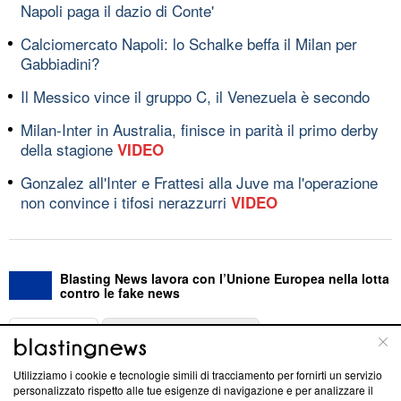
Napoli paga il dazio di Conte'
Calciomercato Napoli: lo Schalke beffa il Milan per
Gabbiadini?
Il Messico vince il gruppo C, il Venezuela è secondo
Milan-Inter in Australia, finisce in parità il primo derby
della stagione
VIDEO
Gonzalez all'Inter e Frattesi alla Juve ma l'operazione
non convince i tifosi nerazzurri
VIDEO
Blasting News lavora con l’Unione Europea nella lotta
contro le fake news
ABOUT
LINEA EDITORIALE
Utilizziamo i cookie e tecnologie simili di tracciamento per fornirti un servizio
Questa sezione offre informazioni trasparenti su Blasting
personalizzato rispetto alle tue esigenze di navigazione e per analizzare il