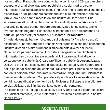
nostro traffico. Raccogliamo e condividiamo con i nostri
1624
partner che si
News, sui nostri processi editoriali e su come ci impegniamo a
occupano di analisi dei dati web, pubblicità e social media, alcune
creare news di qualità. Inoltre, afferma la nostra aderenza a
informazioni sul tuo dispositivo, come l’indirizzo IP e le caratteristiche del tuo
‘Trust Project - News with Integrity’
Blasting News non è
dispositivo, i quali potrebbero combinarle con altre informazioni che hai
ancora membro del programma, ma ha richiesto di farne
fornito loro o che hanno raccolto dal tuo utilizzo dei loro servizi. Puoi
parte; Trust Project non ha ancora effettuato una verifica di
acconsentire all’uso di tali tecnologie cliccando il pulsante
“Accetta tutti”
conformità agli standard.
presente su questo banner oppure personalizzare le tue scelte, anche
eventualmente negando il consenso al trattamento dei dati personali da
parte dei partner terzi, cliccando sul pulsante
“Personalizza”
.
Su di noi
Chiudendo questo banner (cliccando sul pulsante
“X”
in alto a destra),
acconsenti al permanere delle impostazioni predefinite che non consentono
Team editoriale
l’utilizzo di cookie o altri strumenti di tracciamento diversi dai tecnici.
Noi e i nostri partner trattiamo i tuoi dati di navigazione per: Archiviare
Corporate
informazioni su dispositivo e/o accedervi. Utilizzare dati limitati per la
selezione della pubblicità. Creare profili per la pubblicità personalizzata.
Redazione
Utilizzare profili per la selezione di pubblicità personalizzata. Creare profili
per la personalizzazione dei contenuti. Utilizzare profili per la selezione di
Informativa Privacy
contenuti personalizzati. Misurare le prestazioni degli annunci. Misurare le
prestazioni dei contenuti. Comprendere il pubblico attraverso statistiche o la
Cookie Policy
combinazione di dati provenienti da fonti diverse. Sviluppare e migliorare i
servizi. Utilizzare dati limitati per la selezione dei contenuti.
Blasting SA, IDI CHE-247.845.224, Via Carlo Frasca, 3 - 6900
Per conoscere nel dettaglio quali cookie utilizziamo sul sito e per modificare,
Lugano (Svizzera) Tel:
+39 0690258937
in qualsiasi momento, le tue preferenze, ti invitiamo a consultare la nostra
Cookie Policy
.
© 2026 Blasting News
ACCETTA TUTTI