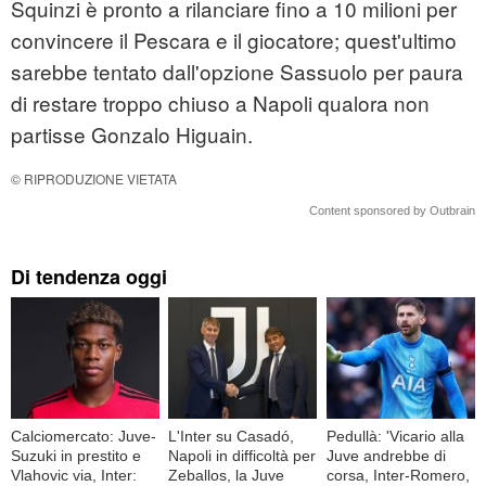
Squinzi è pronto a rilanciare fino a 10 milioni per
convincere il Pescara e il giocatore; quest'ultimo
sarebbe tentato dall'opzione Sassuolo per paura
di restare troppo chiuso a Napoli qualora non
partisse Gonzalo Higuain.
© RIPRODUZIONE VIETATA
Content sponsored by Outbrain
Di tendenza oggi
Calciomercato: Juve-
L'Inter su Casadó,
Pedullà: 'Vicario alla
Suzuki in prestito e
Napoli in difficoltà per
Juve andrebbe di
Vlahovic via, Inter:
Zeballos, la Juve
corsa, Inter-Romero,