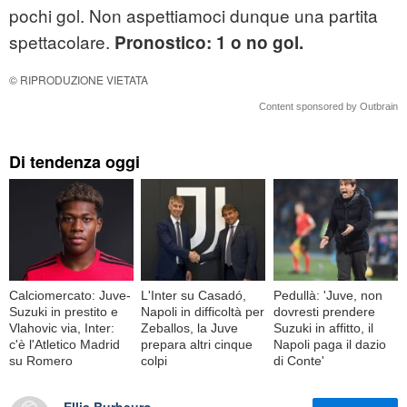
pochi gol. Non aspettiamoci dunque una partita
spettacolare.
Pronostico: 1 o no gol.
© RIPRODUZIONE VIETATA
Content sponsored by Outbrain
Di tendenza oggi
Calciomercato: Juve-
L'Inter su Casadó,
Pedullà: 'Juve, non
Suzuki in prestito e
Napoli in difficoltà per
dovresti prendere
Vlahovic via, Inter:
Zeballos, la Juve
Suzuki in affitto, il
c'è l'Atletico Madrid
prepara altri cinque
Napoli paga il dazio
su Romero
colpi
di Conte'