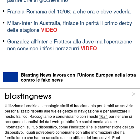
Francia-Romania del 10/06: a che ora e dove vederla
Milan-Inter in Australia, finisce in parità il primo derby
della stagione
VIDEO
Gonzalez all'Inter e Frattesi alla Juve ma l'operazione
non convince i tifosi nerazzurri
VIDEO
Blasting News lavora con l’Unione Europea nella lotta
contro le fake news
ABOUT
LINEA EDITORIALE
Utilizziamo i cookie e tecnologie simili di tracciamento per fornirti un servizio
personalizzato rispetto alle tue esigenze di navigazione e per analizzare il
Questa sezione offre informazioni trasparenti su Blasting
nostro traffico. Raccogliamo e condividiamo con i nostri
1624
partner che si
News, sui nostri processi editoriali e su come ci impegniamo a
occupano di analisi dei dati web, pubblicità e social media, alcune
creare news di qualità. Inoltre, afferma la nostra aderenza a
informazioni sul tuo dispositivo, come l’indirizzo IP e le caratteristiche del tuo
‘Trust Project - News with Integrity’
Blasting News non è
dispositivo, i quali potrebbero combinarle con altre informazioni che hai
fornito loro o che hanno raccolto dal tuo utilizzo dei loro servizi. Puoi
ancora membro del programma, ma ha richiesto di farne