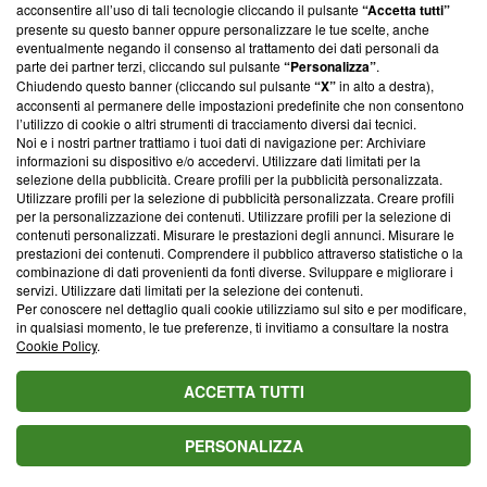
acconsentire all’uso di tali tecnologie cliccando il pulsante
“Accetta tutti”
parte; Trust Project non ha ancora effettuato una verifica di
presente su questo banner oppure personalizzare le tue scelte, anche
conformità agli standard.
eventualmente negando il consenso al trattamento dei dati personali da
parte dei partner terzi, cliccando sul pulsante
“Personalizza”
.
Su di noi
Chiudendo questo banner (cliccando sul pulsante
“X”
in alto a destra),
acconsenti al permanere delle impostazioni predefinite che non consentono
Team editoriale
l’utilizzo di cookie o altri strumenti di tracciamento diversi dai tecnici.
Noi e i nostri partner trattiamo i tuoi dati di navigazione per: Archiviare
Corporate
informazioni su dispositivo e/o accedervi. Utilizzare dati limitati per la
selezione della pubblicità. Creare profili per la pubblicità personalizzata.
Redazione
Utilizzare profili per la selezione di pubblicità personalizzata. Creare profili
per la personalizzazione dei contenuti. Utilizzare profili per la selezione di
Informativa Privacy
contenuti personalizzati. Misurare le prestazioni degli annunci. Misurare le
prestazioni dei contenuti. Comprendere il pubblico attraverso statistiche o la
Cookie Policy
combinazione di dati provenienti da fonti diverse. Sviluppare e migliorare i
servizi. Utilizzare dati limitati per la selezione dei contenuti.
Per conoscere nel dettaglio quali cookie utilizziamo sul sito e per modificare,
Blasting SA, IDI CHE-247.845.224, Via Carlo Frasca, 3 - 6900
in qualsiasi momento, le tue preferenze, ti invitiamo a consultare la nostra
Lugano (Svizzera) Tel:
+39 0690258937
Cookie Policy
.
© 2026 Blasting News
ACCETTA TUTTI
PERSONALIZZA