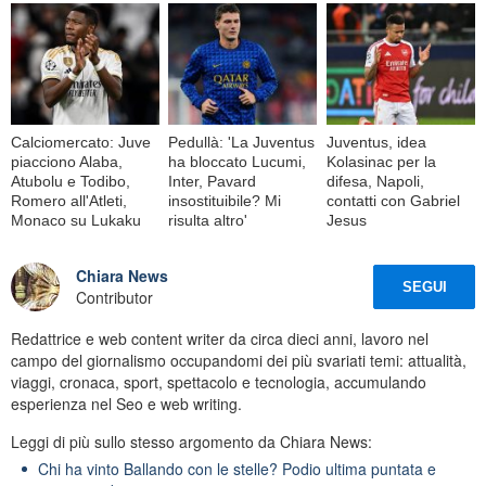
Calciomercato: Juve
Pedullà: 'La Juventus
Juventus, idea
piacciono Alaba,
ha bloccato Lucumi,
Kolasinac per la
Atubolu e Todibo,
Inter, Pavard
difesa, Napoli,
Romero all'Atleti,
insostituibile? Mi
contatti con Gabriel
Monaco su Lukaku
risulta altro'
Jesus
Chiara News
SEGUI
Contributor
Redattrice e web content writer da circa dieci anni, lavoro nel
campo del giornalismo occupandomi dei più svariati temi: attualità,
viaggi, cronaca, sport, spettacolo e tecnologia, accumulando
esperienza nel Seo e web writing.
Leggi di più sullo stesso argomento da Chiara News:
Chi ha vinto Ballando con le stelle? Podio ultima puntata e