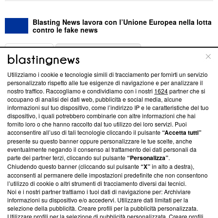
Blasting News lavora con l’Unione Europea nella lotta
contro le fake news
ABOUT
LINEA EDITORIALE
Utilizziamo i cookie e tecnologie simili di tracciamento per fornirti un servizio
Questa sezione offre informazioni trasparenti su Blasting
personalizzato rispetto alle tue esigenze di navigazione e per analizzare il
nostro traffico. Raccogliamo e condividiamo con i nostri
1624
partner che si
News, sui nostri processi editoriali e su come ci impegniamo a
occupano di analisi dei dati web, pubblicità e social media, alcune
creare news di qualità. Inoltre, afferma la nostra aderenza a
informazioni sul tuo dispositivo, come l’indirizzo IP e le caratteristiche del tuo
‘Trust Project - News with Integrity’
Blasting News non è
dispositivo, i quali potrebbero combinarle con altre informazioni che hai
ancora membro del programma, ma ha richiesto di farne
fornito loro o che hanno raccolto dal tuo utilizzo dei loro servizi. Puoi
parte; Trust Project non ha ancora effettuato una verifica di
acconsentire all’uso di tali tecnologie cliccando il pulsante
“Accetta tutti”
conformità agli standard.
presente su questo banner oppure personalizzare le tue scelte, anche
eventualmente negando il consenso al trattamento dei dati personali da
parte dei partner terzi, cliccando sul pulsante
“Personalizza”
.
Su di noi
Chiudendo questo banner (cliccando sul pulsante
“X”
in alto a destra),
acconsenti al permanere delle impostazioni predefinite che non consentono
Team editoriale
l’utilizzo di cookie o altri strumenti di tracciamento diversi dai tecnici.
Noi e i nostri partner trattiamo i tuoi dati di navigazione per: Archiviare
Corporate
informazioni su dispositivo e/o accedervi. Utilizzare dati limitati per la
selezione della pubblicità. Creare profili per la pubblicità personalizzata.
Redazione
Utilizzare profili per la selezione di pubblicità personalizzata. Creare profili